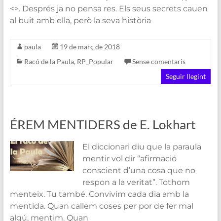
<>. Després ja no pensa res. Els seus secrets cauen
al buit amb ella, però la seva història
paula
19 de març de 2018
Racó de la Paula
,
RP_Popular
Sense comentaris
Seguir llegint
ÉREM MENTIDERS de E. Lokhart
El diccionari diu que la paraula
mentir vol dir “afirmació
conscient d’una cosa que no
respon a la veritat”. Tothom
menteix. Tu també. Convivim cada dia amb la
mentida. Quan callem coses per por de fer mal
algú, mentim. Quan