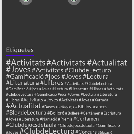
Etiquetes
#Activitats
#Activitats #Actualitat
#Joves
#Activitats #ClubdeLectura
#Gamificació #jocs #Joves #Lectura
#Literatura #Llibres
#Activitats #ClubdeLectura
#Gamificació #jocs #Joves #Lectura #Literatura #Llibres #Activitats
#ClubdeLectura #Gamificació #jocs #Joves #Lectura #Literatura
#Activitats #Joves
#Llibres
#Activitats #Joves #Xerrada
#Actualitat
#Bibliovacances
#Bases
#Biblioplatja
#BlogdeLectura
#Bolleré
#Bolleré #Certàmen #Escriptura
#Certàmen
#Joves #Literatura #Narració #Premis
#Clubdejocsdetaula
#Clubdejocsdetaula #Gamificació
#ClubdeLectura
#Concurs
#Joves
#Educació