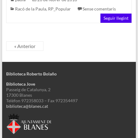
Racó de la Paula
,
RP_Popular
Sense comentaris
Seguir llegint
« Anterior
Biblioteca Roberto Bolaño
Biblioteca Jove
Passeig de Catalunya, 2
17300 Blanes
Telèfon 972358033 – Fax 972354497
biblioteca@blanes.cat