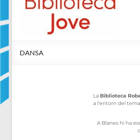
Jove
Biblioteca
Comarcal
de
Blanes
DANSA
La
Biblioteca Rob
a l’entorn del tema
A Blanes hi ha es