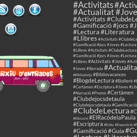
#Activitats
#Activ
#Actualitat #Jov
#Activitats #ClubdeL
#Gamificació #jocs #
#Lectura #Literatura
#Llibres
#Activitats #ClubdeL
#Gamificació #jocs #Joves #Lectura
#Llibres #Activitats #ClubdeLectura
#Gamificació #jocs #Joves #Lectura
#Activitats #Joves
#Llibres
#Acti
#Actualita
#Joves #Xerrada
#Bibliovacances
#Biblioplatja
#BlogdeLectura
#Bolleré
#
#Certàmen #Escriptura #Joves #Lit
#Certàmen
#Narració #Premis
#Clubdejocsdetaula
#Clubdejocsdetaula #Gamificació
#ClubdeLectura
#C
#ElRacódelaPaula
#Educació
#Escriptura
#Estiu
#Exposició
#F
#Gu
#Guia
#Gamificació
#Lectura #Literatur