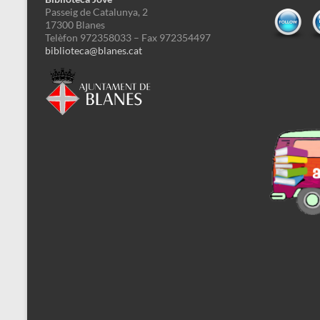
Passeig de Catalunya, 2
17300 Blanes
Telèfon 972358033 – Fax 972354497
biblioteca@blanes.cat