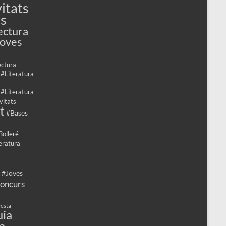
itats
es
ectura
Joves
ectura
 #Literatura
 #Literatura
vitats
t
#Bases
Bolleré
eratura
 #Joves
oncurs
esta
ia
a