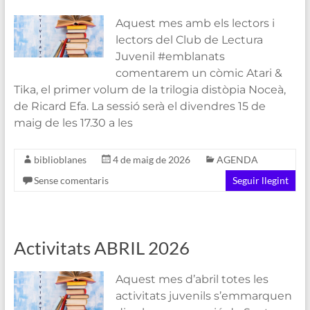
Aquest mes amb els lectors i
lectors del Club de Lectura
Juvenil #emblanats
comentarem un còmic Atari &
Tika, el primer volum de la trilogia distòpia Noceà,
de Ricard Efa. La sessió serà el divendres 15 de
maig de les 17.30 a les
biblioblanes
4 de maig de 2026
AGENDA
Sense comentaris
Seguir llegint
Activitats ABRIL 2026
Aquest mes d’abril totes les
activitats juvenils s’emmarquen