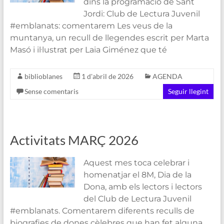
dins la programació de Sant
Jordi: Club de Lectura Juvenil
#emblanats: comentarem Les veus de la
muntanya, un recull de llegendes escrit per Marta
Masó i il·lustrat per Laia Giménez que té
biblioblanes
1 d'abril de 2026
AGENDA
Sense comentaris
Seguir llegint
Activitats MARÇ 2026
Aquest mes toca celebrar i
homenatjar el 8M, Dia de la
Dona, amb els lectors i lectors
del Club de Lectura Juvenil
#emblanats. Comentarem diferents reculls de
biografies de dones cèlebres que han fet alguna