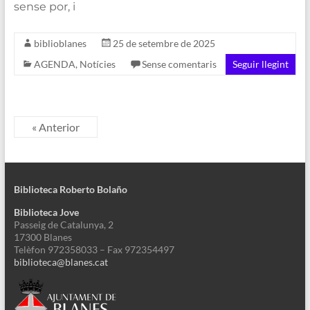
sense por, i
biblioblanes
25 de setembre de 2025
AGENDA
,
Notícies
Sense comentaris
Seguir llegint
« Anterior
Biblioteca Roberto Bolaño
Biblioteca Jove
Passeig de Catalunya, 2
17300 Blanes
Telèfon 972358033 – Fax 972354497
biblioteca@blanes.cat