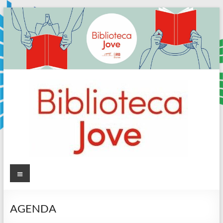
Skip
to
content
Sala
Menú
Jove
AGENDA
Biblioteca
Comarcal