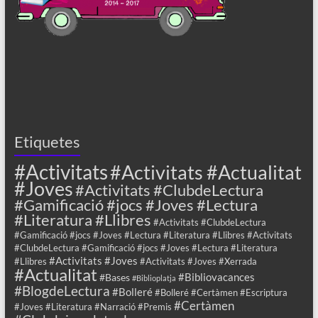
Etiquetes
#Activitats
#Activitats #Actualitat
#Joves
#Activitats #ClubdeLectura
#Gamificació #jocs #Joves #Lectura
#Literatura #Llibres
#Activitats #ClubdeLectura
#Gamificació #jocs #Joves #Lectura #Literatura #Llibres #Activitats
#ClubdeLectura #Gamificació #jocs #Joves #Lectura #Literatura
#Activitats #Joves
#Llibres
#Activitats #Joves #Xerrada
#Actualitat
#Bibliovacances
#Bases
#Biblioplatja
#BlogdeLectura
#Bolleré
#Bolleré #Certàmen #Escriptura
#Certàmen
#Joves #Literatura #Narració #Premis