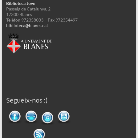
Biblioteca Jove
Passeig de Catalunya, 2
17300 Blanes
Telèfon 972358033 – Fax 972354497
biblioteca@blanes.cat
Segueix-nos :)