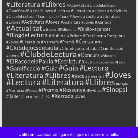
#Literatura #Llibres
#Activitats #ClubdeLectura
#Gamificació #jocs #Joves #Lectura #Literatura #Llibres #Activitats
#ClubdeLectura #Gamificació #jocs #Joves #Lectura #Literatura
#Activitats #Joves
#Llibres
#Activitats #Joves #Xerrada
#Actualitat
#Bibliovacances
#Bases
#Biblioplatja
#BlogdeLectura
#Bolleré
#Bolleré #Certàmen #Escriptura
#Certàmen
#Joves #Literatura #Narració #Premis
#Clubdejocsdetaula
#Clubdejocsdetaula #Gamificació
#ClubdeLectura
#Concurs
#Joves
#Educació
#ElRacódelaPaula
#Escriptura
#Estiu
#Exposició
#Festa
#Guia #Lectura
#Guia
#Gamificació
#Joves
#Literatura #Llibres
#jocs
#Joventut
#Lectura
#Llibres
#Literatura
#Màgia
#Sinopsi
#Premis
#Ressenya
#Narració
#Poesia
#Revistes
#Xerrada
#Taller
joves
#Terminis
#TIC
Utilitzem cookies per garantir que us donem la millor