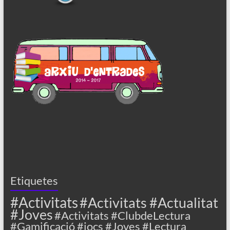
Etiquetes
#Activitats
#Activitats #Actualitat
#Joves
#Activitats #ClubdeLectura
#Gamificació #jocs #Joves #Lectura