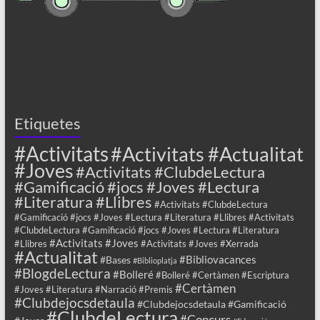
Etiquetes
#Activitats
#Activitats #Actualitat
#Joves
#Activitats #ClubdeLectura
#Gamificació #jocs #Joves #Lectura
#Literatura #Llibres
#Activitats #ClubdeLectura
#Gamificació #jocs #Joves #Lectura #Literatura #Llibres #Activitats
#ClubdeLectura #Gamificació #jocs #Joves #Lectura #Literatura
#Activitats #Joves
#Llibres
#Activitats #Joves #Xerrada
#Actualitat
#Bibliovacances
#Bases
#Biblioplatja
#BlogdeLectura
#Bolleré
#Bolleré #Certàmen #Escriptura
#Certàmen
#Joves #Literatura #Narració #Premis
#Clubdejocsdetaula
#Clubdejocsdetaula #Gamificació
#ClubdeLectura
#Concurs