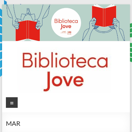
Skip
to
content
Sala
Menú
Jove
MAR
Biblioteca
Comarcal