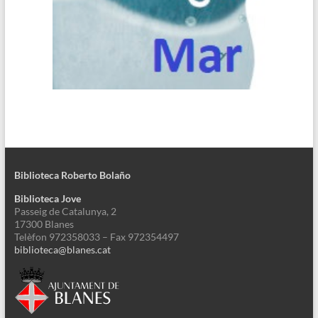
Biblioteca Roberto Bolaño
Biblioteca Jove
Passeig de Catalunya, 2
17300 Blanes
Telèfon 972358033 – Fax 972354497
biblioteca@blanes.cat