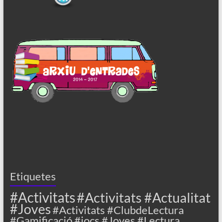
Etiquetes
#Activitats
#Activitats #Actualitat
#Joves
#Activitats #ClubdeLectura
#Gamificació #jocs #Joves #Lectura