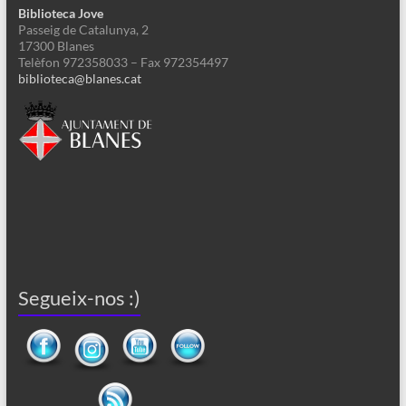
Biblioteca Jove
Passeig de Catalunya, 2
17300 Blanes
Telèfon 972358033 – Fax 972354497
biblioteca@blanes.cat
Segueix-nos :)