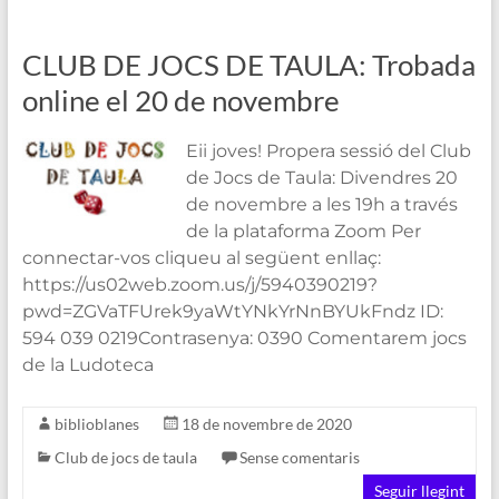
CLUB DE JOCS DE TAULA: Trobada
online el 20 de novembre
Eii joves! Propera sessió del Club
de Jocs de Taula: Divendres 20
de novembre a les 19h a través
de la plataforma Zoom Per
connectar-vos cliqueu al següent enllaç:
https://us02web.zoom.us/j/5940390219?
pwd=ZGVaTFUrek9yaWtYNkYrNnBYUkFndz ID:
594 039 0219Contrasenya: 0390 Comentarem jocs
de la Ludoteca
biblioblanes
18 de novembre de 2020
Club de jocs de taula
Sense comentaris
Seguir llegint