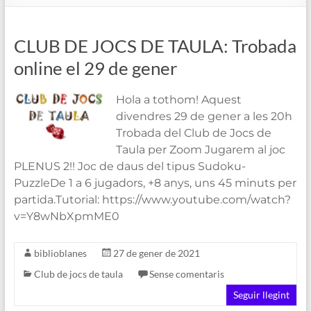
de
Blanes
CLUB DE JOCS DE TAULA: Trobada
online el 29 de gener
Hola a tothom! Aquest
divendres 29 de gener a les 20h
Trobada del Club de Jocs de
Taula per Zoom Jugarem al joc
PLENUS 2!! Joc de daus del tipus Sudoku-
PuzzleDe 1 a 6 jugadors, +8 anys, uns 45 minuts per
partida.Tutorial: https://www.youtube.com/watch?
v=Y8wNbXpmME0
biblioblanes
27 de gener de 2021
Club de jocs de taula
Sense comentaris
Seguir llegint