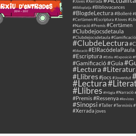
#Joves #Xerrada
#Bibliovacances
#Biblioplatja
#BlogdeLectura
#Bolleré
#
#Certàmen #Escriptura #Joves #Lit
#Certàmen
#Narració #Premis
#Clubdejocsdetaula
#Clubdejocsdetaula #Gamificació
#ClubdeLectura
#C
#ElRacódelaPaula
#Educació
#Escriptura
#Estiu
#Exposició
#F
#Gu
#Guia
#Gamificació
#Lectura #Literatur
#Llibres
#jocs
#Joventut
#Lectura
#Litera
#Llibres
#Màgia
#Narració
#Premis
#Ressenya
#Revistes
#Sinopsi
#Taller
#Terminis
#
#Xerrada
joves