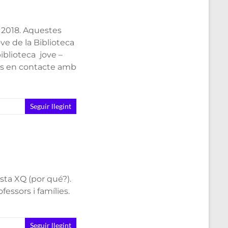
l 2018. Aquestes
ove de la Biblioteca
iblioteca jove –
os en contacte amb
Seguir llegint
sta XQ (por qué?).
essors i famílies.
Seguir llegint