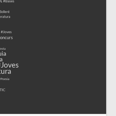
#Bases
Bolleré
eratura
 #Joves
oncurs
esta
ia
a
#Joves
tura
#Poesia
TIC