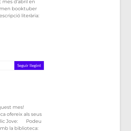
 mes d’abril en
enomen booktuber
cripció literària:
Seguir llegint
aquest mes!
ca ofereix als seus
públic Jove: Podeu
mb la biblioteca: