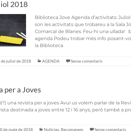
iol 2018
Biblioteca Jove Agenda d’activitats: Julio
son les activitats que trobareu a la Sala J
Comarcal de Blanes. Feu-hi una ullada! b
agenda Podeu trobar més info posant-v
la Biblioteca
 de juliol de 2018
AGENDA
Sense comentaris
a per a Joves
?) una revista per a joves Avui us volem parlar de la Revi
sta destinada a joves entre 12 i 16 anys, però també a prof
0 de maig de 2018
Notícies
,
Recomanem
Sense comentaris