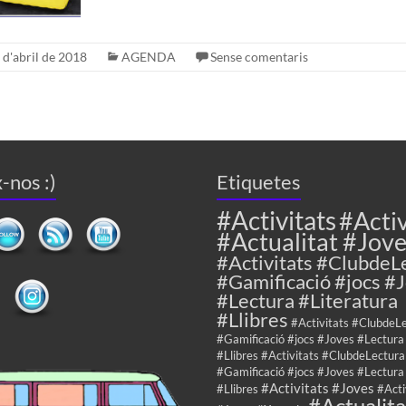
 d'abril de 2018
AGENDA
Sense comentaris
-nos :)
Etiquetes
#Activitats
#Activ
#Actualitat #Jov
#Activitats #ClubdeL
#Gamificació #jocs #
#Lectura #Literatura
#Llibres
#Activitats #ClubdeL
#Gamificació #jocs #Joves #Lectura
#Llibres #Activitats #ClubdeLectura
#Gamificació #jocs #Joves #Lectura
#Activitats #Joves
#Llibres
#Acti
#Actualita