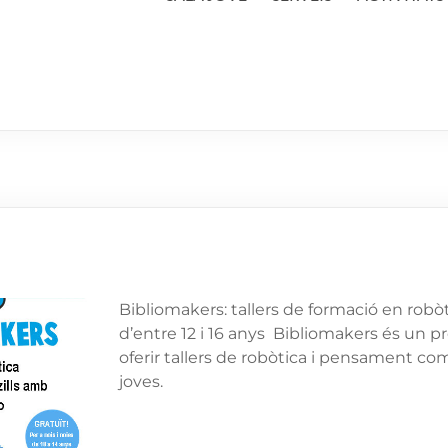
Bibliomakers: tallers de formació en robòt
d’entre 12 i 16 anys Bibliomakers és un p
oferir tallers de robòtica i pensament co
joves.