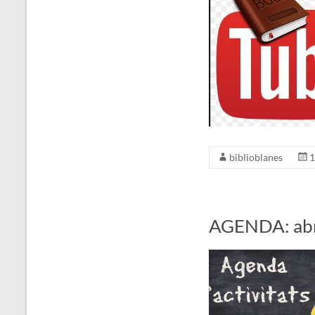
biblioblanes
1
AGENDA: abr