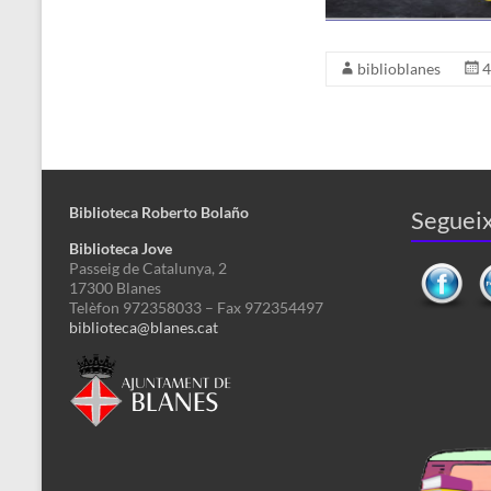
biblioblanes
4
Biblioteca Roberto Bolaño
Segueix
Biblioteca Jove
Passeig de Catalunya, 2
17300 Blanes
Telèfon 972358033 – Fax 972354497
biblioteca@blanes.cat