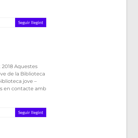
Seguir llegint
st 2018 Aquestes
ove de la Biblioteca
blioteca jove –
os en contacte amb
Seguir llegint