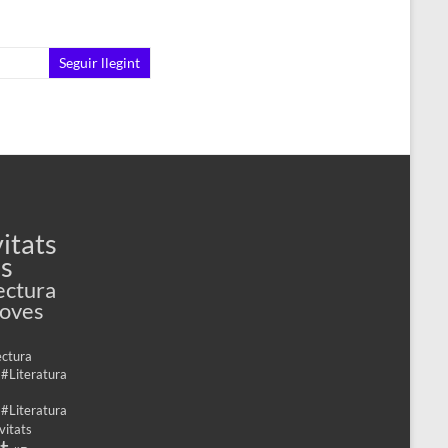
Seguir llegint
itats
es
ectura
Joves
ectura
 #Literatura
 #Literatura
vitats
t