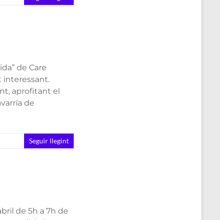
ida” de Care
 interessant.
, aprofitant el
avarría de
Seguir llegint
bril de 5h a 7h de