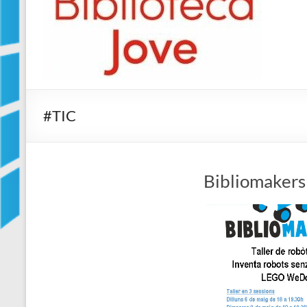
Jove
Biblioteca
Comarcal
de
Blanes
#TIC
Bibliomakers