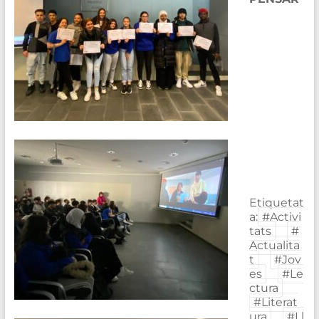
Etiquetat
a:
#Activi
tats
#
Actualita
t
#Jov
es
#Le
ctura
#Literat
ura
#Ll