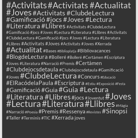
#Activitats
#Activitats #Actualitat
#Joves
#Activitats #ClubdeLectura
#Gamificació #jocs #Joves #Lectura
#Literatura #Llibres
#Activitats #ClubdeLectura
#Gamificació #jocs #Joves #Lectura #Literatura #Llibres #Activitats
#ClubdeLectura #Gamificació #jocs #Joves #Lectura #Literatura
#Activitats #Joves
#Llibres
#Activitats #Joves #Xerrada
#Actualitat
#Bibliovacances
#Bases
#Biblioplatja
#BlogdeLectura
#Bolleré
#Bolleré #Certàmen #Escriptura
#Certàmen
#Joves #Literatura #Narració #Premis
#Clubdejocsdetaula
#Clubdejocsdetaula #Gamificació
#ClubdeLectura
#Concurs
#Joves
#Educació
#ElRacódelaPaula
#Escriptura
#Estiu
#Exposició
#Festa
#Guia #Lectura
#Guia
#Gamificació
#Joves
#Literatura #Llibres
#jocs
#Joventut
#Lectura
#Llibres
#Literatura
#Màgia
#Sinopsi
#Premis
#Ressenya
#Narració
#Poesia
#Revistes
#Xerrada
#Taller
joves
#Terminis
#TIC