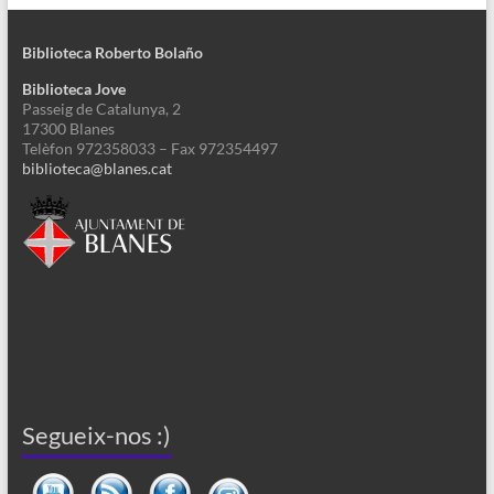
Biblioteca Roberto Bolaño
Biblioteca Jove
Passeig de Catalunya, 2
17300 Blanes
Telèfon 972358033 – Fax 972354497
biblioteca@blanes.cat
Segueix-nos :)