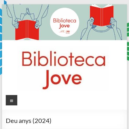
Skip
to
content
Sala
Menú
Jove
Deu anys (2024)
Biblioteca
Comarcal