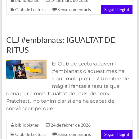
biblioblanes
14 de març de 2026
Club de Lectura
Sense comentaris
Seguir llegint
CLJ #emblanats: IGUALTAT DE
RITUS
El Club de Lectura Juvenil
#emblanats d’aquest mes ha
sigut molt profitós! Un llibre de
màgia i fantasia resulta que
dona per a molt. Igualtat de ritus, de Terry
Pratchett, no tenim clar si ens ha acabat de
convèncer, perquè
biblioblanes
24 de febrer de 2026
Club de Lectura
Sense comentaris
Seguir llegint