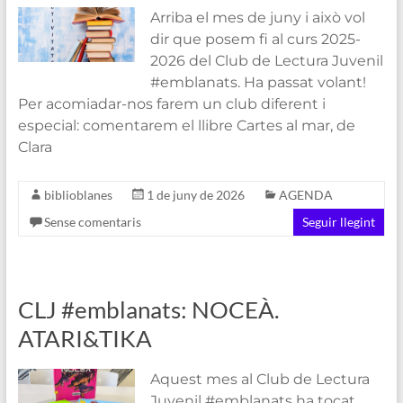
Arriba el mes de juny i això vol
dir que posem fi al curs 2025-
2026 del Club de Lectura Juvenil
#emblanats. Ha passat volant!
Per acomiadar-nos farem un club diferent i
especial: comentarem el llibre Cartes al mar, de
Clara
biblioblanes
1 de juny de 2026
AGENDA
Sense comentaris
Seguir llegint
CLJ #emblanats: NOCEÀ.
ATARI&TIKA
Aquest mes al Club de Lectura
Juvenil #emblanats ha tocat