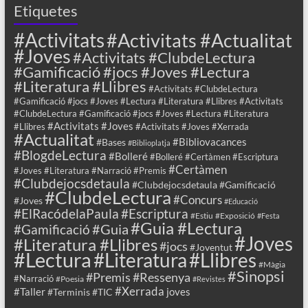
Etiquetes
#Activitats
#Activitats #Actualitat
#Joves
#Activitats #ClubdeLectura
#Gamificació #jocs #Joves #Lectura
#Literatura #Llibres
#Activitats #ClubdeLectura
#Gamificació #jocs #Joves #Lectura #Literatura #Llibres #Activitats
#ClubdeLectura #Gamificació #jocs #Joves #Lectura #Literatura
#Activitats #Joves
#Llibres
#Activitats #Joves #Xerrada
#Actualitat
#Bibliovacances
#Bases
#Biblioplatja
#BlogdeLectura
#Bolleré
#Bolleré #Certàmen #Escriptura
#Certàmen
#Joves #Literatura #Narració #Premis
#Clubdejocsdetaula
#Clubdejocsdetaula #Gamificació
#ClubdeLectura
#Concurs
#Joves
#Educació
#ElRacódelaPaula
#Escriptura
#Estiu
#Exposició
#Festa
#Guia #Lectura
#Guia
#Gamificació
#Joves
#Literatura #Llibres
#jocs
#Joventut
#Lectura
#Llibres
#Literatura
#Màgia
#Sinopsi
#Premis
#Ressenya
#Narració
#Poesia
#Revistes
#Xerrada
#Taller
joves
#Terminis
#TIC