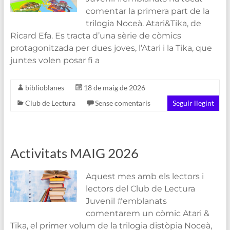
comentar la primera part de la
trilogia Noceà. Atari&Tika, de
Ricard Efa. Es tracta d’una sèrie de còmics
protagonitzada per dues joves, l’Atari i la Tika, que
juntes volen posar fi a
biblioblanes
18 de maig de 2026
Club de Lectura
Sense comentaris
Seguir llegint
Activitats MAIG 2026
Aquest mes amb els lectors i
lectors del Club de Lectura
Juvenil #emblanats
comentarem un còmic Atari &
Tika, el primer volum de la trilogia distòpia Noceà,