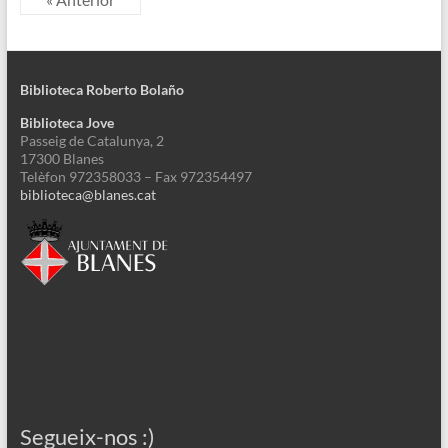
Biblioteca Roberto Bolaño
Biblioteca Jove
Passeig de Catalunya, 2
17300 Blanes
Telèfon 972358033 – Fax 972354497
biblioteca@blanes.cat
Segueix-nos :)