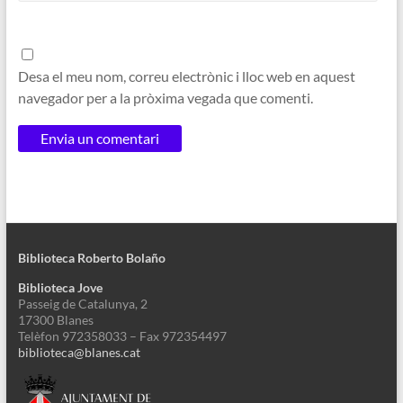
Desa el meu nom, correu electrònic i lloc web en aquest
navegador per a la pròxima vegada que comenti.
Biblioteca Roberto Bolaño
Biblioteca Jove
Passeig de Catalunya, 2
17300 Blanes
Telèfon 972358033 – Fax 972354497
biblioteca@blanes.cat