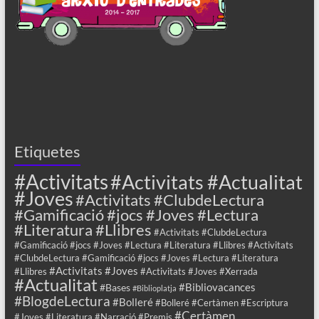
Etiquetes
#Activitats
#Activitats #Actualitat
#Joves
#Activitats #ClubdeLectura
#Gamificació #jocs #Joves #Lectura
#Literatura #Llibres
#Activitats #ClubdeLectura
#Gamificació #jocs #Joves #Lectura #Literatura #Llibres #Activitats
#ClubdeLectura #Gamificació #jocs #Joves #Lectura #Literatura
#Activitats #Joves
#Llibres
#Activitats #Joves #Xerrada
#Actualitat
#Bibliovacances
#Bases
#Biblioplatja
#BlogdeLectura
#Bolleré
#Bolleré #Certàmen #Escriptura
#Certàmen
#Joves #Literatura #Narració #Premis