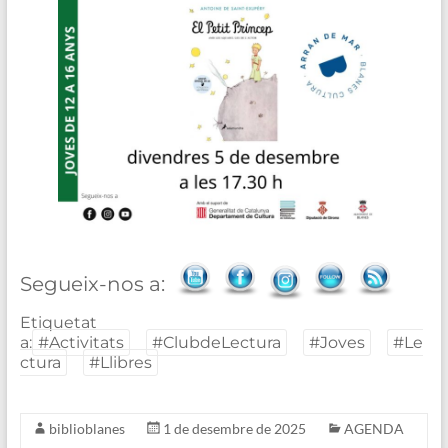
Segueix-nos a:
Etiquetat
a:
#Activitats
#ClubdeLectura
#Joves
#Le
ctura
#Llibres
biblioblanes
1 de desembre de 2025
AGENDA