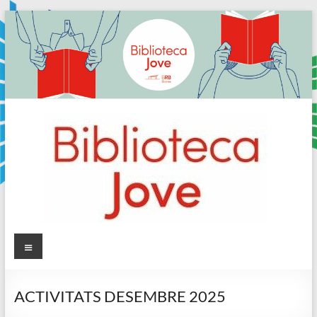
Skip
to
content
Sala
Menú
Jove
ACTIVITATS DESEMBRE 2025
Biblioteca
Comarcal