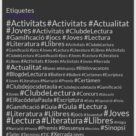
Etiquetes
#Activitats
#Activitats #Actualitat
#Joves
#Activitats #ClubdeLectura
#Gamificació #jocs #Joves #Lectura
#Literatura #Llibres
#Activitats #ClubdeLectura
#Gamificació #jocs #Joves #Lectura #Literatura #Llibres #Activitats
#ClubdeLectura #Gamificació #jocs #Joves #Lectura #Literatura
#Activitats #Joves
#Llibres
#Activitats #Joves #Xerrada
#Actualitat
#Bibliovacances
#Bases
#Biblioplatja
#BlogdeLectura
#Bolleré
#Bolleré #Certàmen #Escriptura
#Certàmen
#Joves #Literatura #Narració #Premis
#Clubdejocsdetaula
#Clubdejocsdetaula #Gamificació
#ClubdeLectura
#Concurs
#Joves
#Educació
#ElRacódelaPaula
#Escriptura
#Estiu
#Exposició
#Festa
#Guia #Lectura
#Guia
#Gamificació
#Joves
#Literatura #Llibres
#jocs
#Joventut
#Lectura
#Llibres
#Literatura
#Màgia
#Sinopsi
#Premis
#Ressenya
#Narració
#Poesia
#Revistes
#Xerrada
#Taller
joves
#Terminis
#TIC