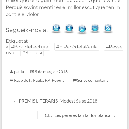
millor que et diguin mentides abans que la veritat.
Perquè sovint mentir és el millor escut que tenim
contra el dolor.
Segueix-nos a:
Etiquetat
a:
#BlogdeLectura
#ElRacódelaPaula
#Resse
nya
#Sinopsi
paula
9 de març de 2018
Racó de la Paula
,
RP_Popular
Sense comentaris
←
PREMIS LITERARIS: Modest Salse 2018
CLJ: Les pereres fan la flor blanca
→