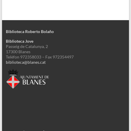
Biblioteca Roberto Bolaño
Biblioteca Jove
Passeig de Catalunya, 2
17300 Blanes
Telèfon 972358033 – Fax 972354497
biblioteca@blanes.cat