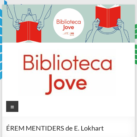
Skip
to
content
Sala
Menú
Jove
ÉREM MENTIDERS de E. Lokhart
Biblioteca
Comarcal