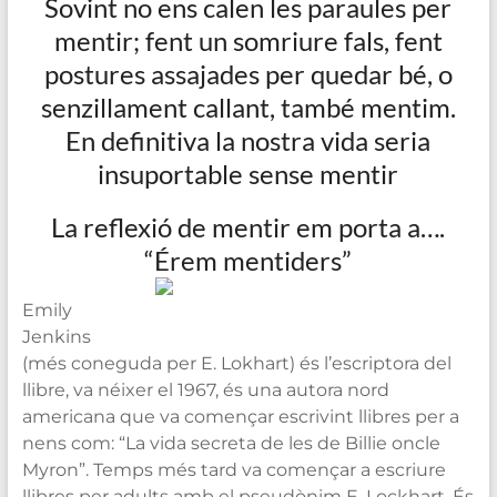
Sovint no ens calen les paraules per
mentir; fent un somriure fals, fent
postures assajades per quedar bé, o
senzillament callant, també mentim.
En definitiva la nostra vida seria
insuportable sense mentir
La reflexió de mentir em porta a….
“Érem mentiders”
Emily
Jenkins
(més coneguda per E. Lokhart) és l’escriptora del
llibre, va néixer el 1967, és una autora nord
americana que va començar escrivint llibres per a
nens com: “La vida secreta de les de Billie oncle
Myron”. Temps més tard va començar a escriure
llibres per adults amb el pseudònim E. Lockhart. És