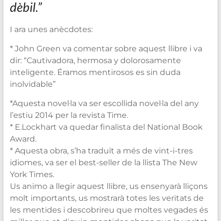
dèbil.”
I ara unes anècdotes:
* John Green va comentar sobre aquest llibre i va
dir: “Cautivadora, hermosa y dolorosamente
inteligente. Éramos mentirosos es sin duda
inolvidable”
*Aquesta novel·la va ser escollida novel·la del any
l’estiu 2014 per la revista Time.
* E.Lockhart va quedar finalista del National Book
Award.
* Aquesta obra, s’ha traduït a més de vint-i-tres
idiomes, va ser el best-seller de la llista The New
York Times.
Us animo a llegir aquest llibre, us ensenyarà lliçons
molt importants, us mostrarà totes les veritats de
les mentides i descobrireu que moltes vegades és