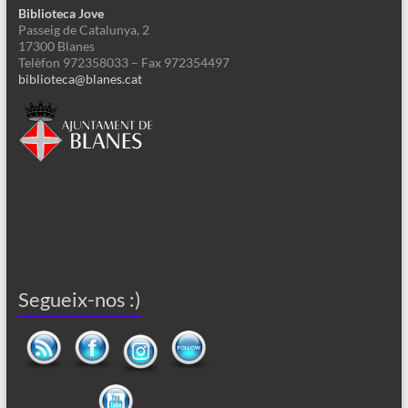
Biblioteca Jove
Passeig de Catalunya, 2
17300 Blanes
Telèfon 972358033 – Fax 972354497
biblioteca@blanes.cat
Segueix-nos :)