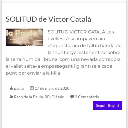
de
Blanes
SOLITUD de Victor Català
SOLITUD VICTOR CATALÀ Les
ovelles s’escampaven ara
d’aquesta, ara de l’altra banda de
la muntanya, estenent-se sobre
la terra humida i bruna, com una nevada corredora;
el vailet saltava empassegant i girant-se a cada
punt per enviar a la Mila
paula
17 de març de 2020
Racó de la Paula
,
RP_Clàssic
2 Comentaris
Seguir llegint