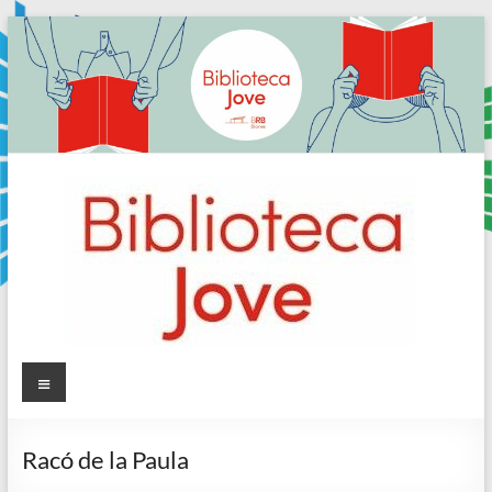
Skip
to
content
Sala
Menú
Jove
Racó de la Paula
Biblioteca
Comarcal