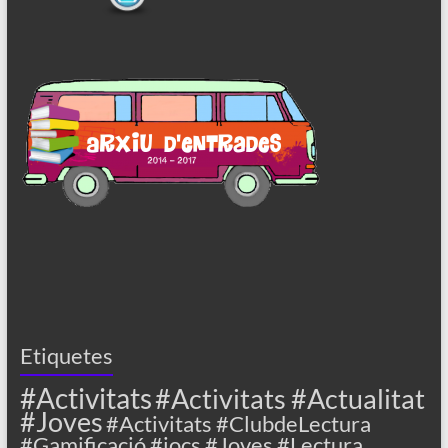
Etiquetes
#Activitats
#Activitats #Actualitat
#Joves
#Activitats #ClubdeLectura
#Gamificació #jocs #Joves #Lectura