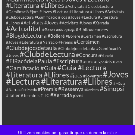
#Literatura #Llibres
#Activitats #ClubdeLectura
#Gamificació #jocs #Joves #Lectura #Literatura #Llibres #Activitats
#ClubdeLectura #Gamificació #jocs #Joves #Lectura #Literatura
#Activitats #Joves
#Llibres
#Activitats #Joves #Xerrada
#Actualitat
#Bibliovacances
#Bases
#Biblioplatja
#BlogdeLectura
#Bolleré
#Bolleré #Certàmen #Escriptura
#Certàmen
#Joves #Literatura #Narració #Premis
#Clubdejocsdetaula
#Clubdejocsdetaula #Gamificació
#ClubdeLectura
#Concurs
#Joves
#Educació
#ElRacódelaPaula
#Escriptura
#Estiu
#Exposició
#Festa
#Guia #Lectura
#Guia
#Gamificació
#Joves
#Literatura #Llibres
#jocs
#Joventut
#Lectura
#Llibres
#Literatura
#Màgia
#Sinopsi
#Premis
#Ressenya
#Narració
#Poesia
#Revistes
#Xerrada
#Taller
joves
#Terminis
#TIC
Utilitzem cookies per garantir que us donem la millor