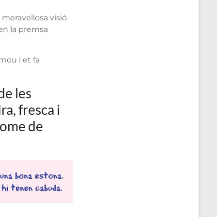
 meravellosa visió
t en la premsa
mou i et fa
de les
a, fresca i
drome de