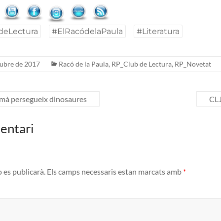
deLectura
#ElRacódelaPaula
#Literatura
tubre de 2017
Racó de la Paula
,
RP_Club de Lectura
,
RP_Novetat
rmà persegueix dinosaures
CLJ
entari
o es publicarà.
Els camps necessaris estan marcats amb
*