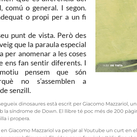
, comú o general. I segon.
dequat o propi per a un fi
seu punt de vista. Però des
veig que la paraula especial
za per anomenar a les coses
 ens fan sentir diferents. I
 motiu pensem que són
erquè no s’assemblen a
de senzill.
gueix dinosaures està escrit per Giacomo Mazzariol, un 
a síndrome de Down. El llibre té poc més de 200 pàgine
la i propera.
n Giacomo Mazzariol va penjar al Youtube un curt en e