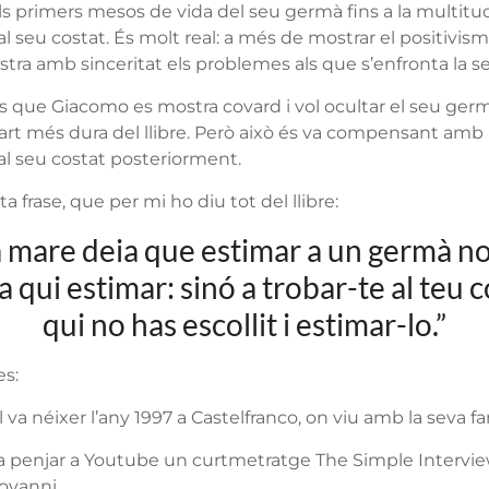
s primers mesos de vida del seu germà fins a la multitu
 seu costat. És molt real: a més de mostrar el positivism
ra amb sinceritat els problemes als que s’enfronta la se
 que Giacomo es mostra covard i vol ocultar el seu germà
art més dura del llibre. Però això és va compensant amb 
l seu costat posteriorment.
a frase, que per mi ho diu tot del llibre:
 mare deia que estimar a un germà no 
 a qui estimar: sinó a trobar-te al teu c
qui no has escollit i estimar-lo.”
es:
va néixer l’any 1997 a Castelfranco, on viu amb la seva fam
va penjar a Youtube un curtmetratge The Simple Intervie
ovanni.