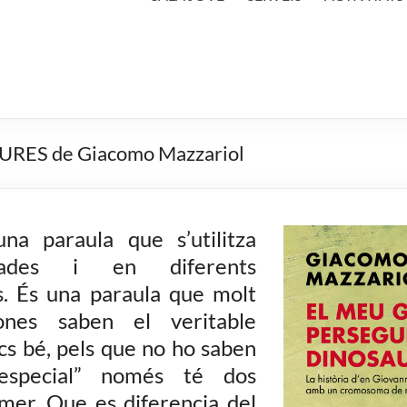
ES de Giacomo Mazzariol
una paraula que s’utilitza
ades i en diferents
s. És una paraula que molt
ones saben el veritable
ncs bé, pels que no ho saben
“especial” només té dos
rimer. Que es diferencia del