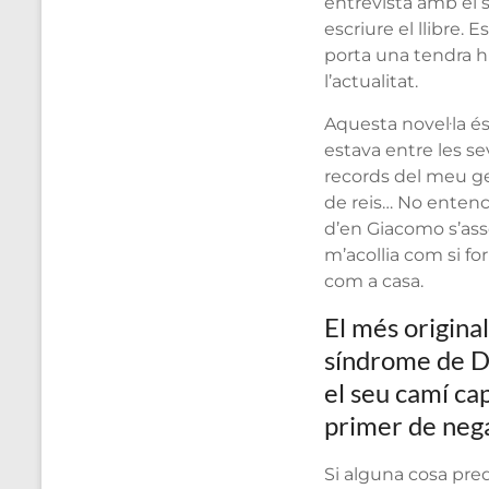
entrevista amb el se
escriure el llibre.
porta una tendra h
l’actualitat.
Aquesta novel·la é
estava entre les s
records del meu germ
de reis… No entenc
d’en Giacomo s’asse
m’acollia com si fo
com a casa.
El més original
síndrome de Do
el seu camí ca
primer de nega
Si alguna cosa pre