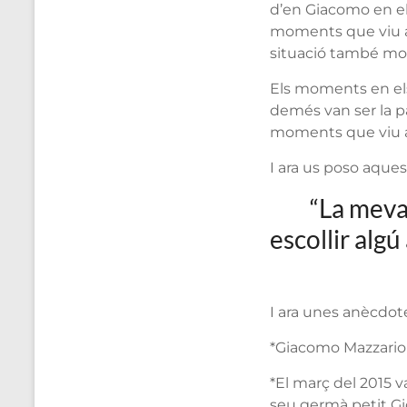
d’en Giacomo en el
moments que viu al
situació també most
Els moments en els
demés van ser la p
moments que viu a
I ara us poso aquest
“La meva
escollir algú
I ara unes anècdot
*Giacomo Mazzariol 
*El març del 2015 
seu germà petit Gi