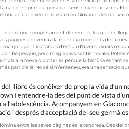
u germà Giovanni. El vídeo es va fer viral a Itàlia fins al 
 Està narrat en primera persona i sense inventar-se res. El
istòria on coneixerem la vida d’en Giovanni des del seu 
s una història completament diferent de les que he llegi
eves pàgines em venia a la memòria moments de la meva 
à i jo jugant les tardes d’estiu i d’hivern, dinars o sopars
 ben bé perquè, però m’agradava sentir-me així. Potser é
mbla a la meva o potser és perquè la història és tant sen
rmés part d’ella. No sé si m’enteneu, era una sensació qu
 del llibre és conèixer de prop la vida d’un 
wn i entendre-la des del punt de vista d’un
p a l’adolescència. Acompanyem en Giacomo
ció i després d’acceptació del seu germà es
domina entre les seves pàgines és la tendresa. Des del p