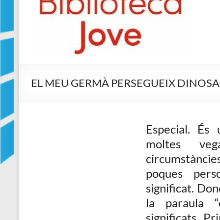
Jove
Biblioteca
Comarcal
de
Blanes
EL MEU GERMÀ PERSEGUEIX DINOSAUR
Especial. És 
moltes veg
circumstàncie
poques pers
significat. Do
la paraula 
significats. P