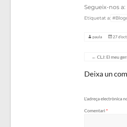
Segueix-nos a:
Etiquetat a:
#Blog
paula
27 d'oc
←
CLJ: El meu ge
Deixa un com
L'adreça electrònica n
Comentari
*