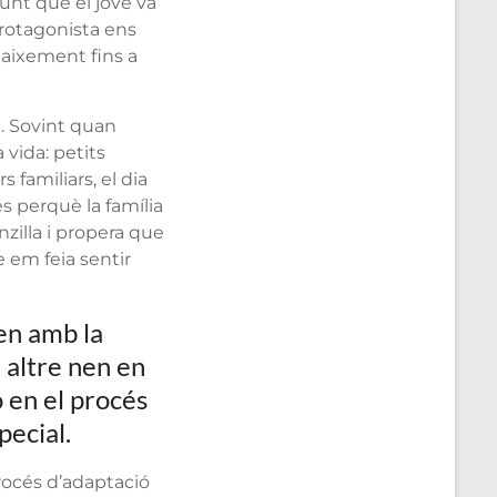
punt que el jove va
 protagonista ens
naixement fins a
t. Sovint quan
vida: petits
 familiars, el dia
s perquè la família
zilla i propera que
e em feia sentir
nen amb la
 altre nen en
 en el procés
pecial.
rocés d’adaptació