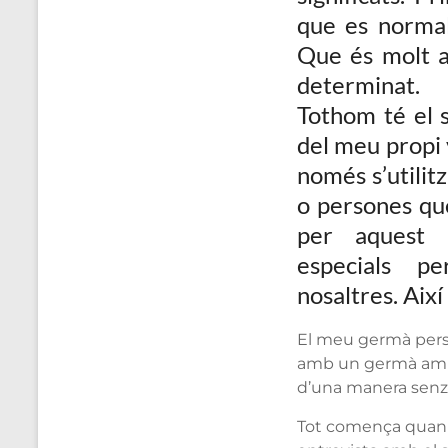
que es normal
Que és molt a
determinat.
Tothom té el 
del meu propi 
només s’utilit
o persones que
per aquest
especials p
nosaltres. Així 
El meu germà perse
amb un germà amb l
d’una manera senzil
Tot comença quan e