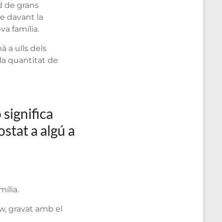
d de grans
e davant la
va família.
 a ulls dels
la quantitat de
significa
ostat a algú a
ília.
w, gravat amb el