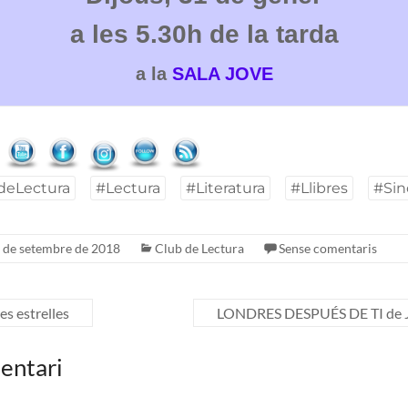
a les 5.30h de la tarda
a la
SALA JOVE
deLectura
#Lectura
#Literatura
#Llibres
#Sin
 de setembre de 2018
Club de Lectura
Sense comentaris
es estrelles
LONDRES DESPUÉS DE TI de J
entari