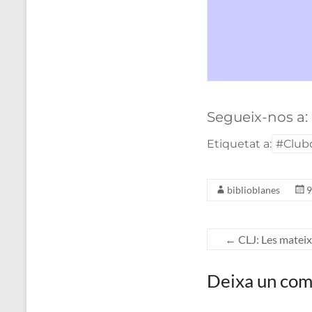
Segueix-nos a:
Etiquetat a:
#Club
biblioblanes
9
←
CLJ: Les mateix
Deixa un com