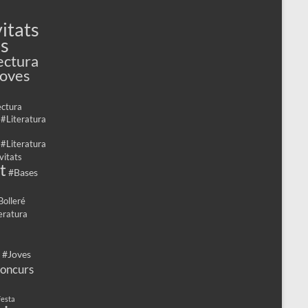
itats
es
ectura
Joves
ectura
 #Literatura
 #Literatura
vitats
t
#Bases
Bolleré
eratura
 #Joves
oncurs
esta