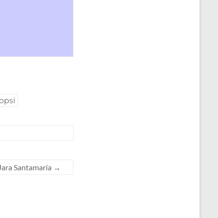
opsi
ara Santamaría
→