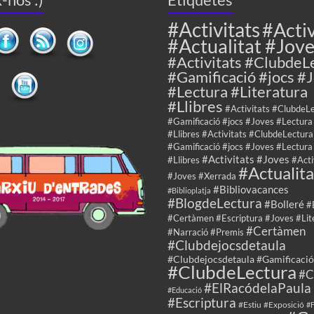
#Activitats
#Activ
#Actualitat #Jov
#Activitats #ClubdeL
#Gamificació #jocs #
#Lectura #Literatura
#Llibres
#Activitats #ClubdeL
#Gamificació #jocs #Joves #Lectura
#Llibres #Activitats #ClubdeLectura
#Gamificació #jocs #Joves #Lectura
#Activitats #Joves
#Llibres
#Acti
#Actualita
#Joves #Xerrada
#Bibliovacances
#Biblioplatja
#BlogdeLectura
#Bolleré
#
#Certàmen #Escriptura #Joves #Lit
#Certàmen
#Narració #Premis
#Clubdejocsdetaula
#Clubdejocsdetaula #Gamificació
#ClubdeLectura
#C
#ElRacódelaPaula
#Educació
#Escriptura
#Estiu
#Exposició
#F