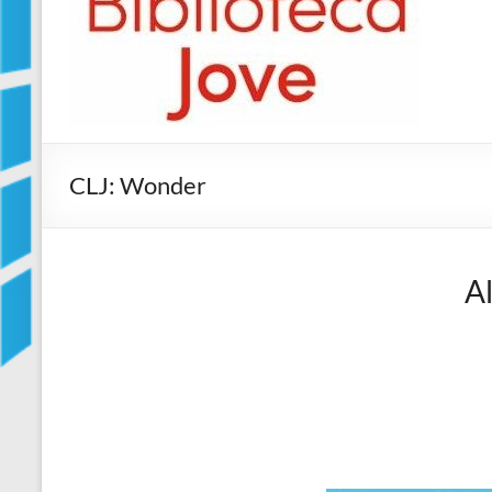
Jove
Biblioteca
Comarcal
de
Blanes
CLJ: Wonder
Al