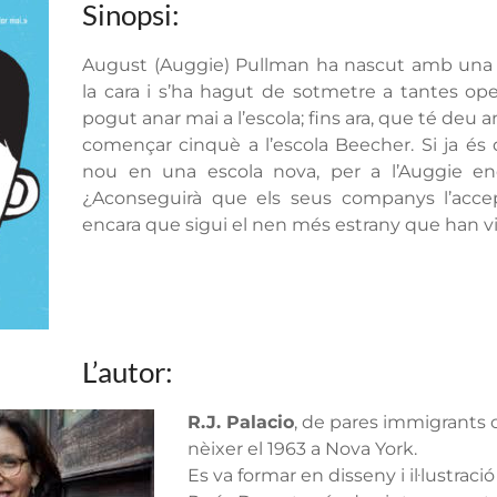
Sinopsi:
August (Auggie) Pullman ha nascut amb una 
la cara i s’ha hagut de sotmetre a tantes op
pogut anar mai a l’escola; fins ara, que té deu a
començar cinquè a l’escola Beecher. Si ja és
nou en una escola nova, per a l’Auggie en
¿Aconseguirà que els seus companys l’acc
encara que sigui el nen més estrany que han v
L’autor:
R.J. Palacio
, de pares immigrants 
nèixer el 1963 a Nova York.
Es va formar en disseny i il·lustraci