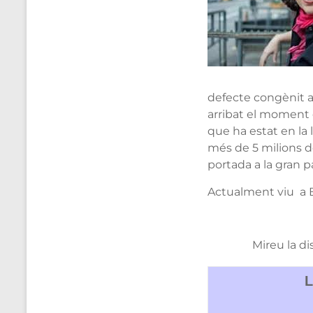
defecte congènit a 
arribat el moment d
que ha estat en la 
més de 5 milions de
portada a la gran p
Actualment viu a Br
Mireu la di
L