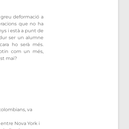
greu deformació a
eracions que no ha
nys i està a punt de
 dur ser un alumne
cara ho serà més.
eptin com un més,
ist mai?
colombians, va
ó entre Nova York i