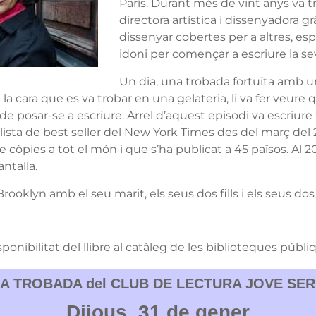
París. Durant més de vint anys va t
directora artística i dissenyadora gr
dissenyar cobertes per a altres, e
idoni per començar a escriure la sev
Un dia, una trobada fortuïta amb
la cara que es va trobar en una gelateria, li va fer veure q
e posar-se a escriure. Arrel d’aquest episodi va escriur
llista de best seller del New York Times des del març del
 còpies a tot el món i que s’ha publicat a 45 països. Al 
antalla.
ooklyn amb el seu marit, els seus dos fills i els seus dos
sponibilitat del llibre al catàleg de les biblioteques públ
A TROBADA del CLUB DE LECTURA JOVE SE
Dijous, 31 de gener