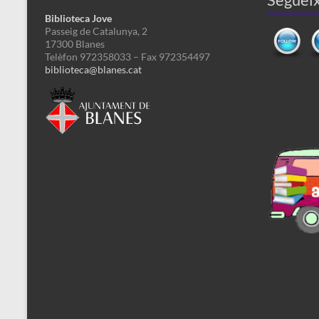
Biblioteca Jove
Passeig de Catalunya, 2
17300 Blanes
Telèfon 972358033 – Fax 972354497
biblioteca@blanes.cat