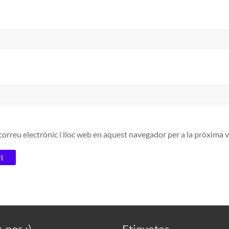
orreu electrònic i lloc web en aquest navegador per a la pròxima
-nos :)
Etiquetes