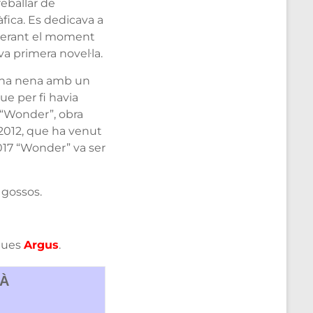
reballar de
àfica. Es dedicava a
sperant el moment
a primera novel·la.
 una nena amb un
ue per fi havia
e “Wonder”, obra
 2012, que ha venut
2017 “Wonder” va ser
 gossos.
iques
Argus
.
RÀ