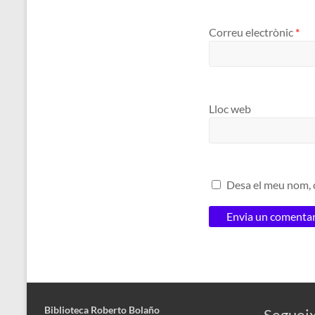
Correu electrònic
*
Lloc web
Desa el meu nom, c
Biblioteca Roberto Bolaño
Segueix