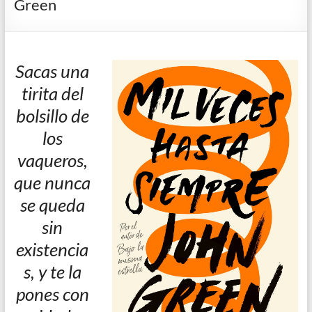
Green
de
Blanes
Sacas una
tirita del
bolsillo de
los
vaqueros,
que nunca
se queda
sin
existencia
s, y te la
pones con