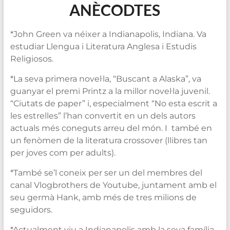
ANÈCODTES
*John Green va néixer a Indianapolis, Indiana. Va
estudiar Llengua i Literatura Anglesa i Estudis
Religiosos.
*La seva primera novel·la, “Buscant a Alaska”, va
guanyar el premi Printz a la millor novel·la juvenil.
“Ciutats de paper” i, especialment “No esta escrit a
les estrelles” l’han convertit en un dels autors
actuals més coneguts arreu del món. I també en
un fenòmen de la literatura crossover (llibres tan
per joves com per adults).
*També se’l coneix per ser un del membres del
canal Vlogbrothers de Youtube, juntament amb el
seu germà Hank, amb més de tres milions de
seguidors.
*Actualment viu a Indianapolis amb la seva família.