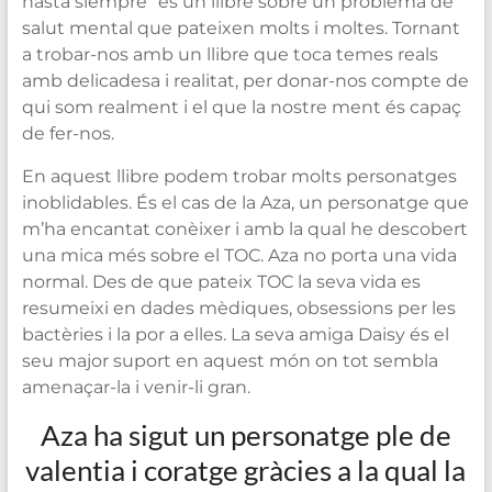
hasta siempre” és un llibre sobre un problema de
salut mental que pateixen molts i moltes. Tornant
a trobar-nos amb un llibre que toca temes reals
amb delicadesa i realitat, per donar-nos compte de
qui som realment i el que la nostre ment és capaç
de fer-nos.
En aquest llibre podem trobar molts personatges
inoblidables. És el cas de la Aza, un personatge que
m’ha encantat conèixer i amb la qual he descobert
una mica més sobre el TOC. Aza no porta una vida
normal. Des de que pateix TOC la seva vida es
resumeixi en dades mèdiques, obsessions per les
bactèries i la por a elles. La seva amiga Daisy és el
seu major suport en aquest món on tot sembla
amenaçar-la i venir-li gran.
Aza ha sigut un personatge ple de
valentia i coratge gràcies a la qual la