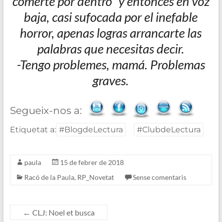
comerte por dentro” y entonces en voz
baja, casi sufocada por el inefable
horror, apenas logras arrancarte las
palabras que necesitas decir.
-Tengo problemes, mamá. Problemas
graves.
Segueix-nos a:
Etiquetat a:
#BlogdeLectura
#ClubdeLectura
paula
15 de febrer de 2018
Racó de la Paula
,
RP_Novetat
Sense comentaris
←
CLJ: Noel et busca