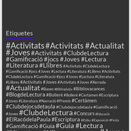
Etiquetes
#Activitats
#Activitats #Actualitat
#Joves
#Activitats #ClubdeLectura
#Gamificació #jocs #Joves #Lectura
#Literatura #Llibres
#Activitats #ClubdeLectura
#Gamificació #jocs #Joves #Lectura #Literatura #Llibres #Activitats
#ClubdeLectura #Gamificació #jocs #Joves #Lectura #Literatura
#Activitats #Joves
#Llibres
#Activitats #Joves #Xerrada
#Actualitat
#Bibliovacances
#Bases
#Biblioplatja
#BlogdeLectura
#Bolleré
#Bolleré #Certàmen #Escriptura
#Certàmen
#Joves #Literatura #Narració #Premis
#Clubdejocsdetaula
#Clubdejocsdetaula #Gamificació
#ClubdeLectura
#Concurs
#Joves
#Educació
#ElRacódelaPaula
#Escriptura
#Estiu
#Exposició
#Festa
#Guia #Lectura
#Guia
#Gamificació