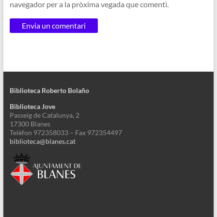
navegador per a la pròxima vegada que comenti.
Biblioteca Roberto Bolaño
Biblioteca Jove
Passeig de Catalunya, 2
17300 Blanes
Telèfon 972358033 – Fax 972354497
biblioteca@blanes.cat