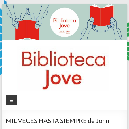
Skip
to
content
Sala
Menú
Jove
MIL VECES HASTA SIEMPRE de John
Biblioteca
Comarcal