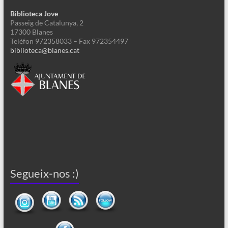
Biblioteca Jove
Passeig de Catalunya, 2
17300 Blanes
Telèfon 972358033 – Fax 972354497
biblioteca@blanes.cat
Segueix-nos :)