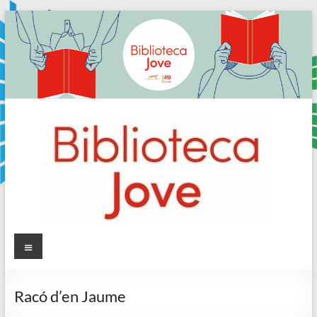
Skip
to
content
Sala
Menú
Jove
Racó d’en Jaume
Biblioteca
Comarcal