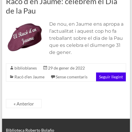
Racó d’en Jaume: celebrem el Dia
de la Pau
De nou, en Jaume ens apropa a
l’actualitat i aquest cop ho fa
treballant sobre el dia de la Pau
que es celebra el diumenge 31
de gener.
biblioblanes
29 de gener de 2022
Racó d'en Jaume
Sense comentaris
Seguir llegint
« Anterior
Biblioteca Roberto Bolaño