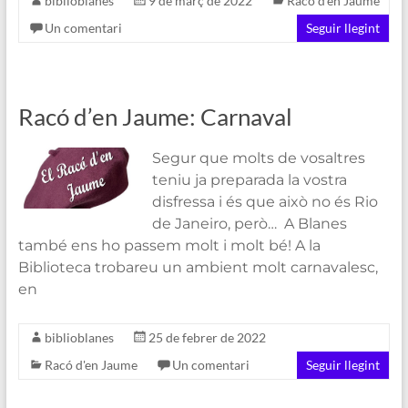
biblioblanes
9 de març de 2022
Racó d'en Jaume
Un comentari
Seguir llegint
Racó d’en Jaume: Carnaval
Segur que molts de vosaltres
teniu ja preparada la vostra
disfressa i és que això no és Rio
de Janeiro, però… A Blanes
també ens ho passem molt i molt bé! A la
Biblioteca trobareu un ambient molt carnavalesc,
en
biblioblanes
25 de febrer de 2022
Racó d'en Jaume
Un comentari
Seguir llegint