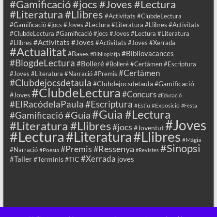
#Gamificació #jocs #Joves #Lectura
#Literatura #Llibres
#Activitats #ClubdeLectura
#Gamificació #jocs #Joves #Lectura #Literatura #Llibres #Activitats
#ClubdeLectura #Gamificació #jocs #Joves #Lectura #Literatura
#Activitats #Joves
#Llibres
#Activitats #Joves #Xerrada
#Actualitat
#Bibliovacances
#Bases
#Biblioplatja
#BlogdeLectura
#Bolleré
#Bolleré #Certàmen #Escriptura
#Certàmen
#Joves #Literatura #Narració #Premis
#Clubdejocsdetaula
#Clubdejocsdetaula #Gamificació
#ClubdeLectura
#Concurs
#Joves
#Educació
#ElRacódelaPaula
#Escriptura
#Estiu
#Exposició
#Festa
#Guia #Lectura
#Guia
#Gamificació
#Joves
#Literatura #Llibres
#jocs
#Joventut
#Lectura
#Llibres
#Literatura
#Màgia
#Sinopsi
#Premis
#Ressenya
#Narració
#Poesia
#Revistes
#Xerrada
#Taller
joves
#Terminis
#TIC