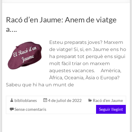
de
Blanes
Racó d’en Jaume: Anem de viatge
a….
Esteu preparats joves? Marxem
de viatge! Si, si, en Jaume ens ho
ha preparat tot perquè ens sigui
molt fàcil triar on marxem
aquestes vacances. Amèrica,
Àfrica, Oceania, Àsia o Europa?
Sabeu que hi ha un munt de
biblioblanes
4 de juliol de 2022
Racó d'en Jaume
Sense comentaris
Seguir llegint