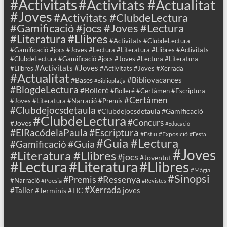
#Activitats
#Activitats #Actualitat
#Joves
#Activitats #ClubdeLectura
#Gamificació #jocs #Joves #Lectura
#Literatura #Llibres
#Activitats #ClubdeLectura
#Gamificació #jocs #Joves #Lectura #Literatura #Llibres #Activitats
#ClubdeLectura #Gamificació #jocs #Joves #Lectura #Literatura
#Activitats #Joves
#Llibres
#Activitats #Joves #Xerrada
#Actualitat
#Bibliovacances
#Bases
#Biblioplatja
#BlogdeLectura
#Bolleré
#Bolleré #Certàmen #Escriptura
#Certàmen
#Joves #Literatura #Narració #Premis
#Clubdejocsdetaula
#Clubdejocsdetaula #Gamificació
#ClubdeLectura
#Concurs
#Joves
#Educació
#ElRacódelaPaula
#Escriptura
#Estiu
#Exposició
#Festa
#Guia #Lectura
#Guia
#Gamificació
#Joves
#Literatura #Llibres
#jocs
#Joventut
#Lectura
#Llibres
#Literatura
#Màgia
#Sinopsi
#Premis
#Ressenya
#Narració
#Poesia
#Revistes
#Xerrada
#Taller
joves
#Terminis
#TIC