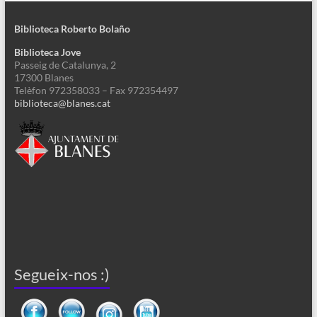
Biblioteca Roberto Bolaño
Biblioteca Jove
Passeig de Catalunya, 2
17300 Blanes
Telèfon 972358033 – Fax 972354497
biblioteca@blanes.cat
Segueix-nos :)