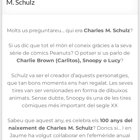
M. Schulz
de
Blanes
Molts us preguntareu… qui era
Charles
M.
Schulz
?
Si us dic que tot el món el coneix gràcies a la seva
sèrie de còmics
Peanuts
? O potser si us parlo de
Charlie Brown (
Carlitos
),
Snoopy
o
Lucy
?
Schulz
va ser el creador d’aquests personatges,
que tan bons moments ens han regalat. Les seves
tires van ser versionades en forma de dibuixos
animats. Sense dubte,
Snoopy
és una de les tires
còmiques més important del segle XX
Sabeu que aquest any,
es
celebra els
100
anys del
naixement de
Charles
M.
Schulz
? Doncs si…
I en
Jaume ha volgut col·laborar en l’efemèride anual