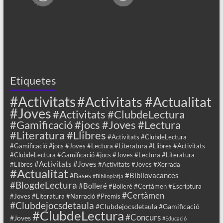
Etiquetes
#Activitats
#Activitats #Actualitat
#Joves
#Activitats #ClubdeLectura
#Gamificació #jocs #Joves #Lectura
#Literatura #Llibres
#Activitats #ClubdeLectura
#Gamificació #jocs #Joves #Lectura #Literatura #Llibres #Activitats
#ClubdeLectura #Gamificació #jocs #Joves #Lectura #Literatura
#Activitats #Joves
#Llibres
#Activitats #Joves #Xerrada
#Actualitat
#Bibliovacances
#Bases
#Biblioplatja
#BlogdeLectura
#Bolleré
#Bolleré #Certàmen #Escriptura
#Certàmen
#Joves #Literatura #Narració #Premis
#Clubdejocsdetaula
#Clubdejocsdetaula #Gamificació
#ClubdeLectura
#Concurs
#Joves
#Educació