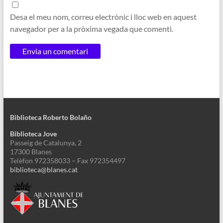
Desa el meu nom, correu electrònic i lloc web en aquest
navegador per a la pròxima vegada que comenti.
Biblioteca Roberto Bolaño
Biblioteca Jove
Passeig de Catalunya, 2
17300 Blanes
Telèfon 972358033 – Fax 972354497
biblioteca@blanes.cat