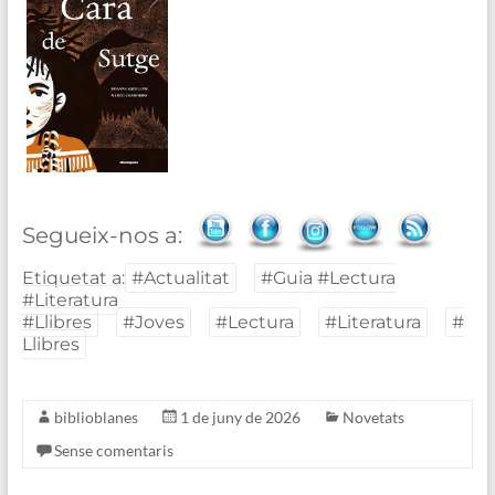
Segueix-nos a:
Etiquetat a:
#Actualitat
#Guia #Lectura
#Literatura
#Llibres
#Joves
#Lectura
#Literatura
#
Llibres
biblioblanes
1 de juny de 2026
Novetats
Sense comentaris