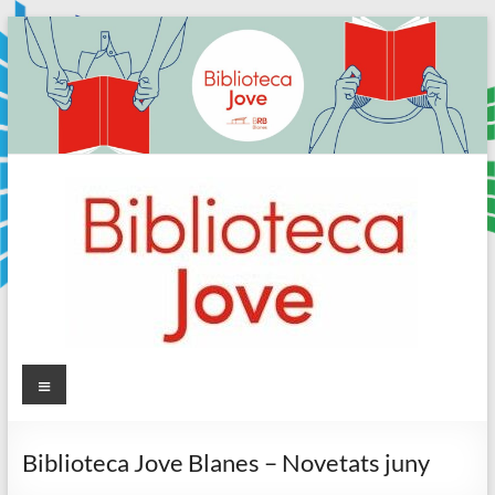
Skip
to
content
Sala
Menú
Jove
Biblioteca Jove Blanes – Novetats juny
Biblioteca
Comarcal