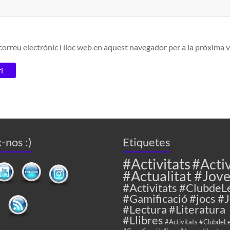
orreu electrònic i lloc web en aquest navegador per a la pròxima
-nos :)
Etiquetes
#Activitats
#Activ
#Actualitat #Jov
#Activitats #ClubdeL
#Gamificació #jocs #
#Lectura #Literatura
#Llibres
#Activitats #ClubdeL