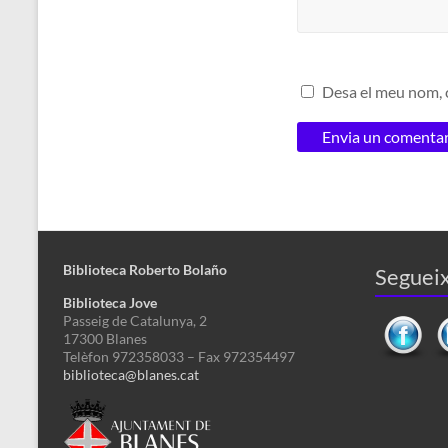
Desa el meu nom, c
Biblioteca Roberto Bolaño
Segueix
Biblioteca Jove
Passeig de Catalunya, 2
17300 Blanes
Telèfon 972358033 – Fax 972354497
biblioteca@blanes.cat