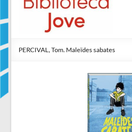
Jove
Biblioteca
Comarcal
de
Blanes
PERCIVAL, Tom. Maleïdes sabates