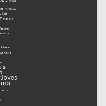
 #Literatura
 #Literatura
vitats
t
#Bases
Bolleré
eratura
 #Joves
oncurs
esta
ia
a
#Joves
tura
#Poesia
TIC