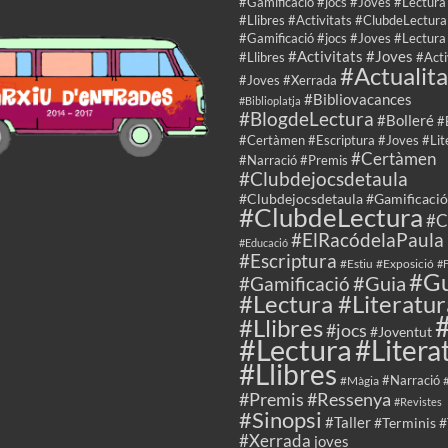
#Gamificació #jocs #Joves #Lectura
#Llibres #Activitats #ClubdeLectura
#Gamificació #jocs #Joves #Lectura
#Activitats #Joves
#Llibres
#Acti
#Actualita
#Joves #Xerrada
#Bibliovacances
#Biblioplatja
#BlogdeLectura
#Bolleré
#
#Certàmen #Escriptura #Joves #Lit
#Certàmen
#Narració #Premis
#Clubdejocsdetaula
#Clubdejocsdetaula #Gamificació
#ClubdeLectura
#C
#ElRacódelaPaula
#Educació
#Escriptura
#Estiu
#Exposició
#F
#Gu
#Guia
#Gamificació
#Lectura #Literatur
#Llibres
#jocs
#Joventut
#Lectura
#Litera
#Llibres
#Màgia
#Narració
#Premis
#Ressenya
#Revistes
#Sinopsi
#Taller
#Terminis
#
#Xerrada
joves