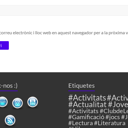
orreu electrònic i lloc web en aquest navegador per a la pròxima
-nos :)
Etiquetes
#Activitats
#Activ
#Actualitat #Jov
#Activitats #ClubdeL
#Gamificació #jocs #
#Lectura #Literatura