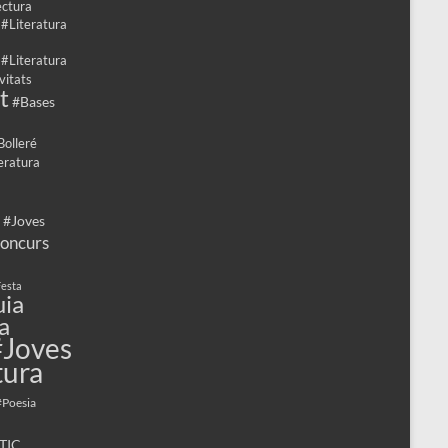
ectura
 #Literatura
 #Literatura
vitats
t
#Bases
Bolleré
eratura
 #Joves
oncurs
esta
ia
a
#Joves
tura
#Poesia
TIC