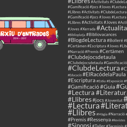
#Llibres
#Activitats #ClubdeL
#Gamificació #jocs #Joves #Lectura
#Llibres #Activitats #ClubdeLectura
#Gamificació #jocs #Joves #Lectura
#Activitats #Joves
#Llibres
#Acti
#Actualita
#Joves #Xerrada
#Bibliovacances
#Biblioplatja
#BlogdeLectura
#Bolleré
#
#Certàmen #Escriptura #Joves #Lit
#Certàmen
#Narració #Premis
#Clubdejocsdetaula
#Clubdejocsdetaula #Gamificació
#ClubdeLectura
#C
#ElRacódelaPaula
#Educació
#Escriptura
#Estiu
#Exposició
#F
#Gu
#Guia
#Gamificació
#Lectura #Literatur
#Llibres
#jocs
#Joventut
#Lectura
#Litera
#Llibres
#Màgia
#Narració
#Premis
#Ressenya
#Revistes
#Sinopsi
#Taller
#Terminis
#