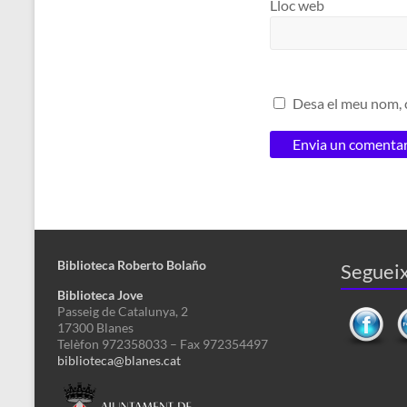
Lloc web
Desa el meu nom, c
Biblioteca Roberto Bolaño
Segueix
Biblioteca Jove
Passeig de Catalunya, 2
17300 Blanes
Telèfon 972358033 – Fax 972354497
biblioteca@blanes.cat