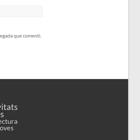
 vegada que comenti.
itats
es
ectura
Joves