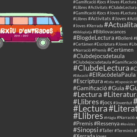
#Gamificació #jocs #Joves #Lectura
#Llibres #Activitats #ClubdeLectura
#Gamificació #jocs #Joves #Lectura
#Activitats #Joves
#Llibres
#Acti
#Actualita
#Joves #Xerrada
#Bibliovacances
#Biblioplatja
#BlogdeLectura
#Bolleré
#
#Certàmen #Escriptura #Joves #Lit
#Certàmen
#Narració #Premis
#Clubdejocsdetaula
#Clubdejocsdetaula #Gamificació
#ClubdeLectura
#C
#ElRacódelaPaula
#Educació
#Escriptura
#Estiu
#Exposició
#F
#Gu
#Guia
#Gamificació
#Lectura #Literatur
#Llibres
#jocs
#Joventut
#Lectura
#Litera
#Llibres
#Màgia
#Narració
#Premis
#Ressenya
#Revistes
#Sinopsi
#Taller
#Terminis
#
#Xerrada
joves