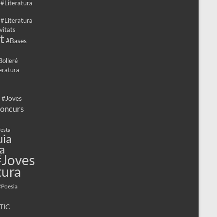
 #Literatura
 #Literatura
vitats
t
#Bases
Bolleré
eratura
 #Joves
oncurs
esta
ia
a
#Joves
tura
#Poesia
TIC