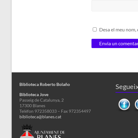
Desa el meu nom, c
Biblioteca Roberto Bolaño
Segueix
Biblioteca Jove
Passeig de Catalunya, 2
17300 Blanes
Telèfon 972358033 – Fax 972354497
biblioteca@blanes.cat