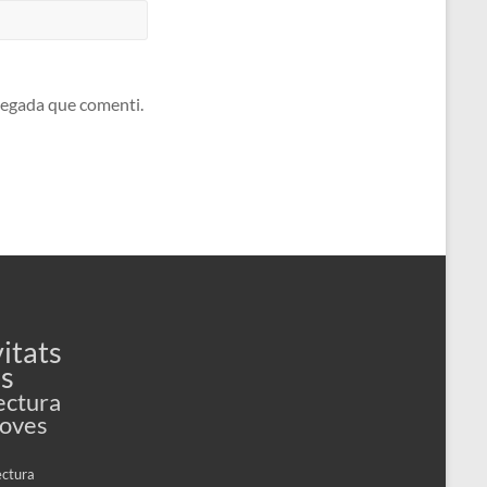
 vegada que comenti.
itats
es
ectura
Joves
ectura