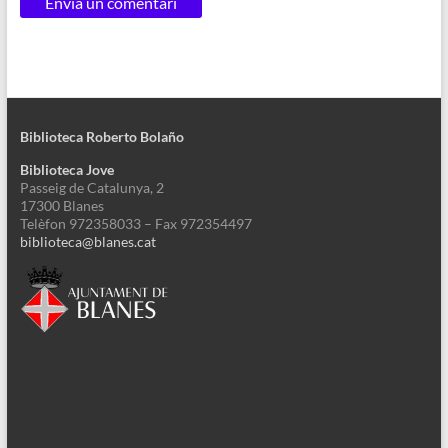
Biblioteca Roberto Bolaño
Biblioteca Jove
Passeig de Catalunya, 2
17300 Blanes
Telèfon 972358033 – Fax 972354497
biblioteca@blanes.cat