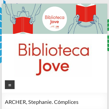
Skip
to
content
Sala
Menú
Jove
ARCHER, Stephanie. Cómplices
Biblioteca
Comarcal