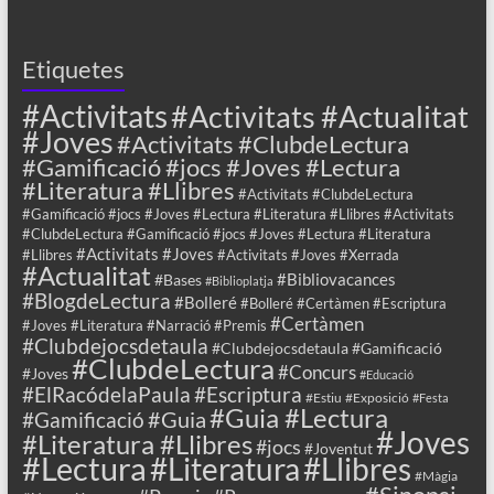
Etiquetes
#Activitats
#Activitats #Actualitat
#Joves
#Activitats #ClubdeLectura
#Gamificació #jocs #Joves #Lectura
#Literatura #Llibres
#Activitats #ClubdeLectura
#Gamificació #jocs #Joves #Lectura #Literatura #Llibres #Activitats
#ClubdeLectura #Gamificació #jocs #Joves #Lectura #Literatura
#Activitats #Joves
#Llibres
#Activitats #Joves #Xerrada
#Actualitat
#Bibliovacances
#Bases
#Biblioplatja
#BlogdeLectura
#Bolleré
#Bolleré #Certàmen #Escriptura
#Certàmen
#Joves #Literatura #Narració #Premis
#Clubdejocsdetaula
#Clubdejocsdetaula #Gamificació
#ClubdeLectura
#Concurs
#Joves
#Educació
#ElRacódelaPaula
#Escriptura
#Estiu
#Exposició
#Festa
#Guia #Lectura
#Guia
#Gamificació
#Joves
#Literatura #Llibres
#jocs
#Joventut
#Lectura
#Llibres
#Literatura
#Màgia