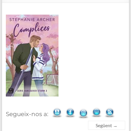
de
Blanes
Segueix-nos a:
Següent →