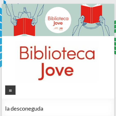
Skip
to
content
Sala
Menú
Jove
la desconeguda
Biblioteca
Comarcal