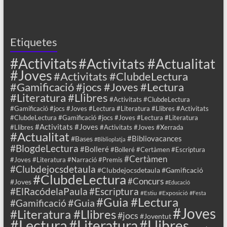
Etiquetes
#Activitats
#Activitats #Actualitat
#Joves
#Activitats #ClubdeLectura
#Gamificació #jocs #Joves #Lectura
#Literatura #Llibres
#Activitats #ClubdeLectura
#Gamificació #jocs #Joves #Lectura #Literatura #Llibres #Activitats
#ClubdeLectura #Gamificació #jocs #Joves #Lectura #Literatura
#Activitats #Joves
#Llibres
#Activitats #Joves #Xerrada
#Actualitat
#Bibliovacances
#Bases
#Biblioplatja
#BlogdeLectura
#Bolleré
#Bolleré #Certàmen #Escriptura
#Certàmen
#Joves #Literatura #Narració #Premis
#Clubdejocsdetaula
#Clubdejocsdetaula #Gamificació
#ClubdeLectura
#Concurs
#Joves
#Educació
#ElRacódelaPaula
#Escriptura
#Estiu
#Exposició
#Festa
#Guia #Lectura
#Guia
#Gamificació
#Joves
#Literatura #Llibres
#jocs
#Joventut
#Lectura
#Llibres
#Literatura