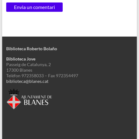
Biblioteca Roberto Bolaño
Biblioteca Jove
Passeig de Catalunya, 2
17300 Blanes
Telèfon 972358033 – Fax 972354497
biblioteca@blanes.cat