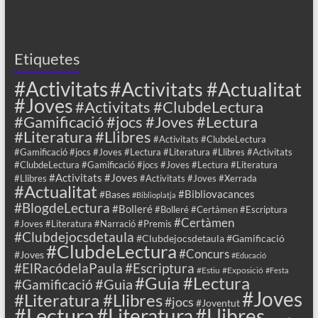
Etiquetes
#Activitats
#Activitats #Actualitat
#Joves
#Activitats #ClubdeLectura
#Gamificació #jocs #Joves #Lectura
#Literatura #Llibres
#Activitats #ClubdeLectura
#Gamificació #jocs #Joves #Lectura #Literatura #Llibres #Activitats
#ClubdeLectura #Gamificació #jocs #Joves #Lectura #Literatura
#Activitats #Joves
#Llibres
#Activitats #Joves #Xerrada
#Actualitat
#Bibliovacances
#Bases
#Biblioplatja
#BlogdeLectura
#Bolleré
#Bolleré #Certàmen #Escriptura
#Certàmen
#Joves #Literatura #Narració #Premis
#Clubdejocsdetaula
#Clubdejocsdetaula #Gamificació
#ClubdeLectura
#Concurs
#Joves
#Educació
#ElRacódelaPaula
#Escriptura
#Estiu
#Exposició
#Festa
#Guia #Lectura
#Guia
#Gamificació
#Joves
#Literatura #Llibres
#jocs
#Joventut
#Lectura
#Llibres
#Literatura