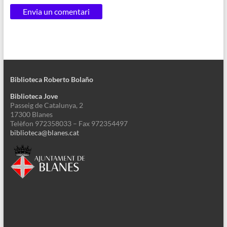
Biblioteca Roberto Bolaño
Biblioteca Jove
Passeig de Catalunya, 2
17300 Blanes
Telèfon 972358033 – Fax 972354497
biblioteca@blanes.cat