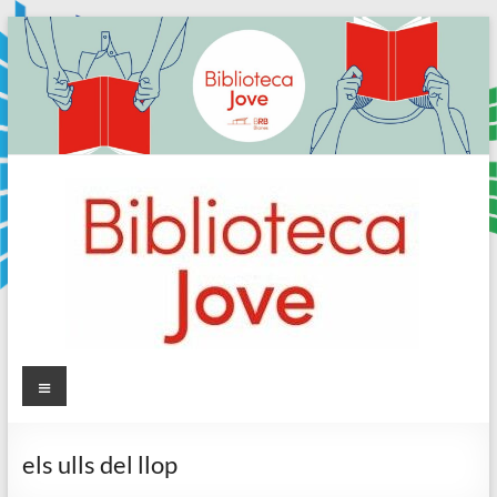
Skip
to
content
Sala
Menú
Jove
els ulls del llop
Biblioteca
Comarcal