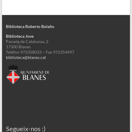
Biblioteca Roberto Bolaño
Biblioteca Jove
Passeig de Catalunya, 2
17300 Blanes
Telèfon 972358033 – Fax 972354497
biblioteca@blanes.cat
Segueix-nos :)