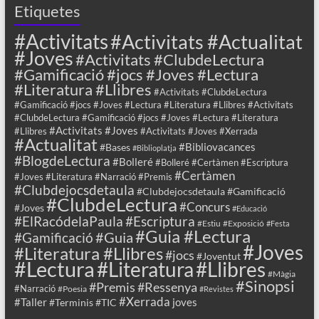
Etiquetes
#Activitats
#Activitats #Actualitat
#Joves
#Activitats #ClubdeLectura
#Gamificació #jocs #Joves #Lectura
#Literatura #Llibres
#Activitats #ClubdeLectura
#Gamificació #jocs #Joves #Lectura #Literatura #Llibres #Activitats
#ClubdeLectura #Gamificació #jocs #Joves #Lectura #Literatura
#Activitats #Joves
#Llibres
#Activitats #Joves #Xerrada
#Actualitat
#Bibliovacances
#Bases
#Biblioplatja
#BlogdeLectura
#Bolleré
#Bolleré #Certàmen #Escriptura
#Certàmen
#Joves #Literatura #Narració #Premis
#Clubdejocsdetaula
#Clubdejocsdetaula #Gamificació
#ClubdeLectura
#Concurs
#Joves
#Educació
#ElRacódelaPaula
#Escriptura
#Estiu
#Exposició
#Festa
#Guia #Lectura
#Guia
#Gamificació
#Joves
#Literatura #Llibres
#jocs
#Joventut
#Lectura
#Llibres
#Literatura
#Màgia
#Sinopsi
#Premis
#Ressenya
#Narració
#Poesia
#Revistes
#Xerrada
#Taller
joves
#Terminis
#TIC