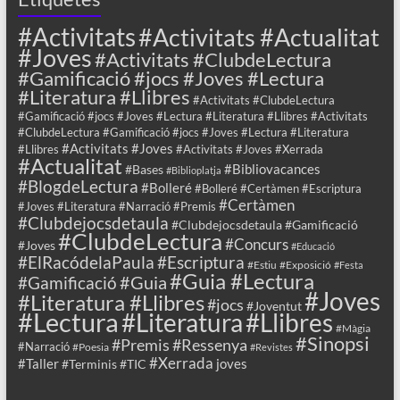
#Activitats
#Activitats #Actualitat
#Joves
#Activitats #ClubdeLectura
#Gamificació #jocs #Joves #Lectura
#Literatura #Llibres
#Activitats #ClubdeLectura
#Gamificació #jocs #Joves #Lectura #Literatura #Llibres #Activitats
#ClubdeLectura #Gamificació #jocs #Joves #Lectura #Literatura
#Activitats #Joves
#Llibres
#Activitats #Joves #Xerrada
#Actualitat
#Bibliovacances
#Bases
#Biblioplatja
#BlogdeLectura
#Bolleré
#Bolleré #Certàmen #Escriptura
#Certàmen
#Joves #Literatura #Narració #Premis
#Clubdejocsdetaula
#Clubdejocsdetaula #Gamificació
#ClubdeLectura
#Concurs
#Joves
#Educació
#ElRacódelaPaula
#Escriptura
#Estiu
#Exposició
#Festa
#Guia #Lectura
#Guia
#Gamificació
#Joves
#Literatura #Llibres
#jocs
#Joventut
#Lectura
#Llibres
#Literatura
#Màgia
#Sinopsi
#Premis
#Ressenya
#Narració
#Poesia
#Revistes
#Xerrada
#Taller
joves
#Terminis
#TIC