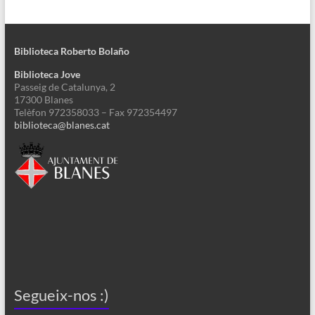
Biblioteca Roberto Bolaño
Biblioteca Jove
Passeig de Catalunya, 2
17300 Blanes
Telèfon 972358033 – Fax 972354497
biblioteca@blanes.cat
Segueix-nos :)