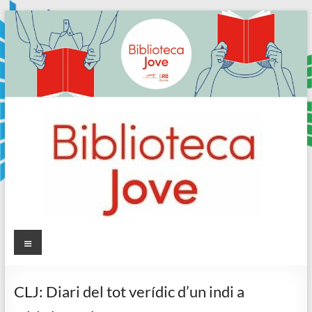
Skip
to
content
Sala
Menú
Jove
CLJ: Diari del tot verídic d’un indi a
Biblioteca
Comarcal