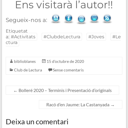
Ens visitarà l’autor!!
Segueix-nos a:
Etiquetat
a:
#Activitats
#ClubdeLectura
#Joves
#Le
ctura
biblioblanes
15 d'octubre de 2020
Club de Lectura
Sense comentaris
←
Bolleré 2020 – Terminis i Presentació d’originals
Racó d’en Jaume: La Castanyada
→
Deixa un comentari