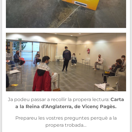
Ja podeu passar a recollir la propera lectura:
Carta
a la Reina d’Anglaterra, de Vicenç Pagès.
Prepareu les vostres preguntes perquè a la
propera trobada…