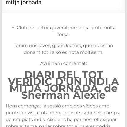
mitja jornada
de
Blanes
El Club de lectura juvenil comença amb molta
força.
Tenim uns joves, grans lectors, que ho estan
donant tot i això és nota moltíssim.
Avui hem comentat:
DIARI DEL TOT
VERÍDIC D’UN INDI A
MITJA JORNADA, de
Sherman Alexie
Hem començat la sessió amb dos vídeos amb
punts de vista totalment oposats sobre els camps
de refugiats indis. Això ens ha permès reflexionar
sobre el tema, parlar sobre tot el que es podria