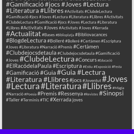
#Gamificació #jocs #Joves #Lectura
#Literatura #Llibres
#Activitats #ClubdeLectura
#Gamificació #jocs #Joves #Lectura #Literatura #Llibres #Activitats
#ClubdeLectura #Gamificació #jocs #Joves #Lectura #Literatura
#Activitats #Joves
#Llibres
#Activitats #Joves #Xerrada
#Actualitat
#Bibliovacances
#Bases
#Biblioplatja
#BlogdeLectura
#Bolleré
#Bolleré #Certàmen #Escriptura
#Certàmen
#Joves #Literatura #Narració #Premis
#Clubdejocsdetaula
#Clubdejocsdetaula #Gamificació
#ClubdeLectura
#Concurs
#Joves
#Educació
#ElRacódelaPaula
#Escriptura
#Estiu
#Exposició
#Festa
#Guia #Lectura
#Guia
#Gamificació
#Joves
#Literatura #Llibres
#jocs
#Joventut
#Lectura
#Llibres
#Literatura
#Màgia
#Sinopsi
#Premis
#Ressenya
#Narració
#Poesia
#Revistes
#Xerrada
#Taller
joves
#Terminis
#TIC