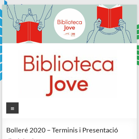
Skip
to
content
Sala
Menú
Jove
Bolleré 2020 – Terminis i Presentació
Biblioteca
Comarcal