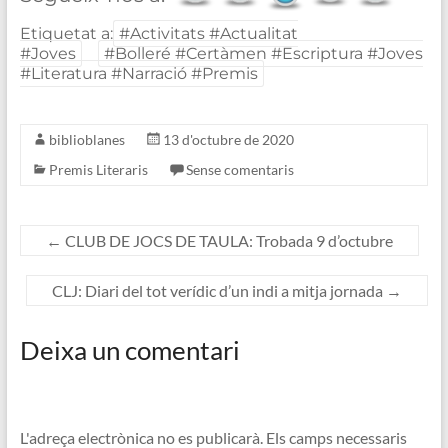
Etiquetat a:
#Activitats #Actualitat
#Joves
#Bolleré #Certàmen #Escriptura #Joves
#Literatura #Narració #Premis
biblioblanes
13 d'octubre de 2020
Premis Literaris
Sense comentaris
←
CLUB DE JOCS DE TAULA: Trobada 9 d’octubre
CLJ: Diari del tot verídic d’un indi a mitja jornada
→
Deixa un comentari
L'adreça electrònica no es publicarà.
Els camps necessaris