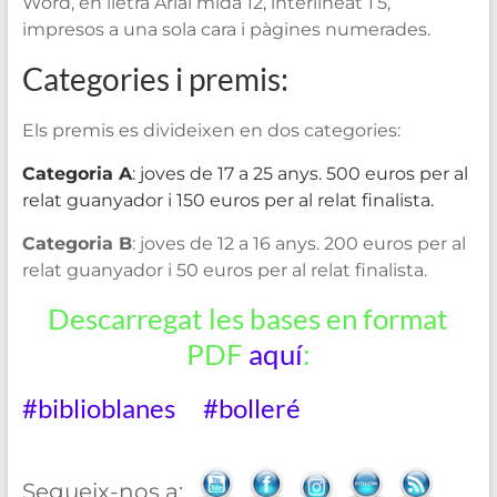
Word, en lletra Arial mida 12, interlineat 1’5,
impresos a una sola cara i pàgines numerades.
Categories i premis:
Els premis es divideixen en dos categories:
Categoria A
: joves de 17 a 25 anys. 500 euros per al
relat guanyador i 150 euros per al relat finalista.
Categoria B
: joves de 12 a 16 anys. 200 euros per al
relat guanyador i 50 euros per al relat finalista.
Descarregat les bases en format
PDF
aquí
:
#biblioblanes
#bolleré
Segueix-nos a: