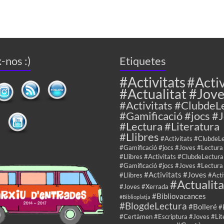
-nos :)
Etiquetes
#Activitats
#Activ
#Actualitat #Jov
#Activitats #ClubdeL
#Gamificació #jocs #
#Lectura #Literatura
#Llibres
#Activitats #ClubdeL
#Gamificació #jocs #Joves #Lectura
#Llibres #Activitats #ClubdeLectura
#Gamificació #jocs #Joves #Lectura
#Activitats #Joves
#Llibres
#Acti
#Actualita
#Joves #Xerrada
#Bibliovacances
#Biblioplatja
#BlogdeLectura
#Bolleré
#
#Certàmen #Escriptura #Joves #Lit