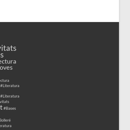
itats
es
ectura
Joves
ectura
 #Literatura
 #Literatura
vitats
t
#Bases
Bolleré
eratura