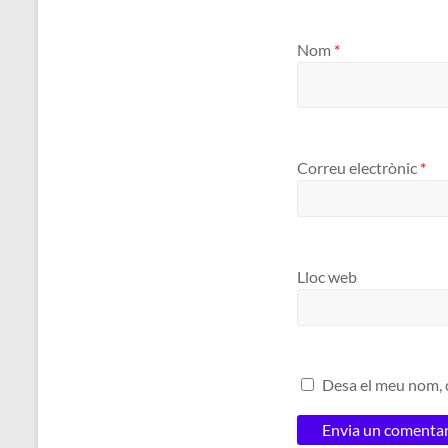
Nom
*
Correu electrònic
*
Lloc web
Desa el meu nom, c