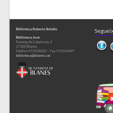
Biblioteca Roberto Bolaño
Segueix
Biblioteca Jove
Passeig de Catalunya, 2
17300 Blanes
Telèfon 972358033 – Fax 972354497
biblioteca@blanes.cat