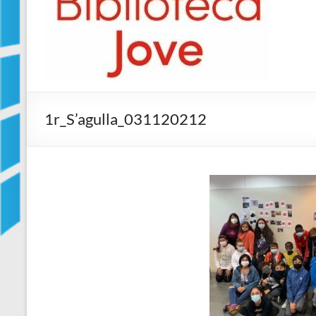
Jove
Biblioteca
Comarcal
de
Blanes
1r_S’agulla_031120212