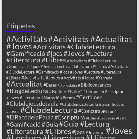
Etiquetes
#Activitats
#Activitats #Actualitat
#Joves
#Activitats #ClubdeLectura
#Gamificació #jocs #Joves #Lectura
#Literatura #Llibres
#Activitats #ClubdeLectura
#Gamificació #jocs #Joves #Lectura #Literatura #Llibres #Activitats
#ClubdeLectura #Gamificació #jocs #Joves #Lectura #Literatura
#Activitats #Joves
#Llibres
#Activitats #Joves #Xerrada
#Actualitat
#Bibliovacances
#Bases
#Biblioplatja
#BlogdeLectura
#Bolleré
#Bolleré #Certàmen #Escriptura
#Certàmen
#Joves #Literatura #Narració #Premis
#Clubdejocsdetaula
#Clubdejocsdetaula #Gamificació
#ClubdeLectura
#Concurs
#Joves
#Educació
#ElRacódelaPaula
#Escriptura
#Estiu
#Exposició
#Festa
#Guia #Lectura
#Guia
#Gamificació
#Joves
#Literatura #Llibres
#jocs
#Joventut
#Lectura
#Llibres
#Literatura