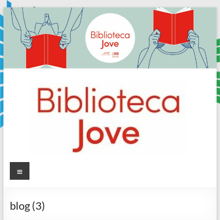
Skip
to
content
Sala
Menú
Jove
blog (3)
Biblioteca
Comarcal