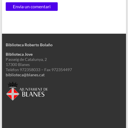
Biblioteca Roberto Bolaño
Biblioteca Jove
Passeig de Catalunya, 2
17300 Blanes
Telèfon 972358033 – Fax 972354497
biblioteca@blanes.cat