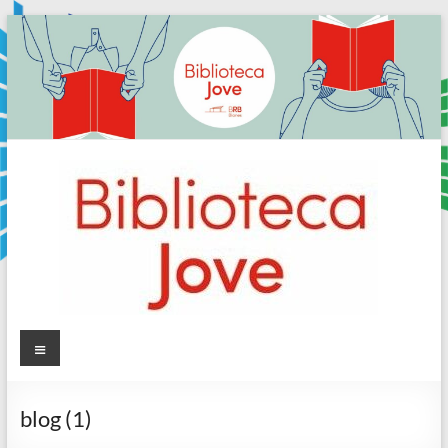
Skip
to
content
Sala
Menú
Jove
blog (1)
Biblioteca
Comarcal