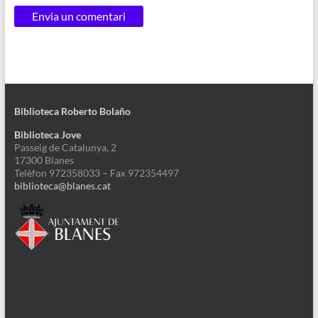
Biblioteca Roberto Bolaño
Biblioteca Jove
Passeig de Catalunya, 2
17300 Blanes
Telèfon 972358033 – Fax 972354497
biblioteca@blanes.cat