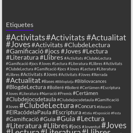
Etiquetes
#Activitats
#Activitats #Actualitat
#Joves
#Activitats #ClubdeLectura
#Gamificació #jocs #Joves #Lectura
#Literatura #Llibres
#Activitats #ClubdeLectura
#Gamificació #jocs #Joves #Lectura #Literatura #Llibres #Activitats
#ClubdeLectura #Gamificació #jocs #Joves #Lectura #Literatura
#Activitats #Joves
#Llibres
#Activitats #Joves #Xerrada
#Actualitat
#Bibliovacances
#Bases
#Biblioplatja
#BlogdeLectura
#Bolleré
#Bolleré #Certàmen #Escriptura
#Certàmen
#Joves #Literatura #Narració #Premis
#Clubdejocsdetaula
#Clubdejocsdetaula #Gamificació
#ClubdeLectura
#Concurs
#Joves
#Educació
#ElRacódelaPaula
#Escriptura
#Estiu
#Exposició
#Festa
#Guia #Lectura
#Guia
#Gamificació
#Joves
#Literatura #Llibres
#jocs
#Joventut
#Lectura
#Llibres
#Literatura