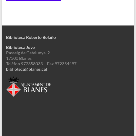
Biblioteca Roberto Bolaño
Biblioteca Jove
Passeig de Catalunya, 2
17300 Blanes
Telèfon 972358033 – Fax 972354497
biblioteca@blanes.cat