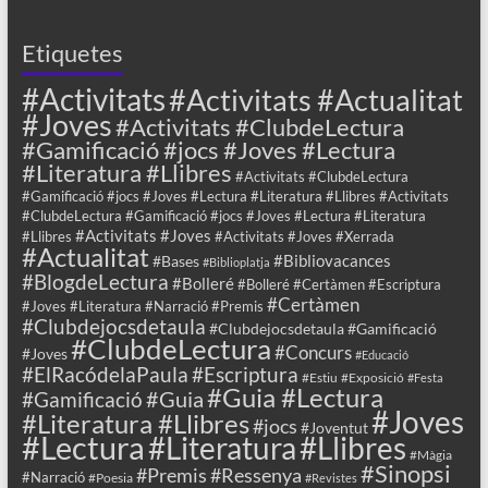
Etiquetes
#Activitats
#Activitats #Actualitat
#Joves
#Activitats #ClubdeLectura
#Gamificació #jocs #Joves #Lectura
#Literatura #Llibres
#Activitats #ClubdeLectura
#Gamificació #jocs #Joves #Lectura #Literatura #Llibres #Activitats
#ClubdeLectura #Gamificació #jocs #Joves #Lectura #Literatura
#Activitats #Joves
#Llibres
#Activitats #Joves #Xerrada
#Actualitat
#Bibliovacances
#Bases
#Biblioplatja
#BlogdeLectura
#Bolleré
#Bolleré #Certàmen #Escriptura
#Certàmen
#Joves #Literatura #Narració #Premis
#Clubdejocsdetaula
#Clubdejocsdetaula #Gamificació
#ClubdeLectura
#Concurs
#Joves
#Educació
#ElRacódelaPaula
#Escriptura
#Estiu
#Exposició
#Festa
#Guia #Lectura
#Guia
#Gamificació
#Joves
#Literatura #Llibres
#jocs
#Joventut
#Lectura
#Llibres
#Literatura
#Màgia
#Sinopsi
#Premis
#Ressenya
#Narració
#Poesia
#Revistes