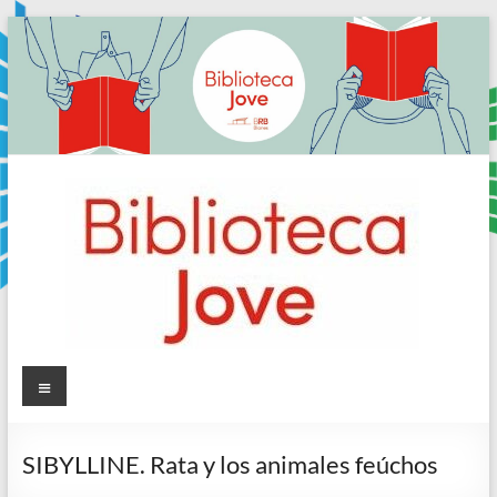
Skip
to
content
Sala
Menú
Jove
SIBYLLINE. Rata y los animales feúchos
Biblioteca
Comarcal