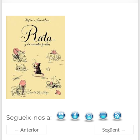
de
Blanes
Segueix-nos a:
← Anterior
Següent →