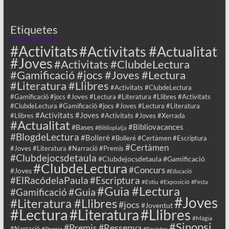
Etiquetes
#Activitats
#Activitats #Actualitat
#Joves
#Activitats #ClubdeLectura
#Gamificació #jocs #Joves #Lectura
#Literatura #Llibres
#Activitats #ClubdeLectura
#Gamificació #jocs #Joves #Lectura #Literatura #Llibres #Activitats
#ClubdeLectura #Gamificació #jocs #Joves #Lectura #Literatura
#Activitats #Joves
#Llibres
#Activitats #Joves #Xerrada
#Actualitat
#Bibliovacances
#Bases
#Biblioplatja
#BlogdeLectura
#Bolleré
#Bolleré #Certàmen #Escriptura
#Certàmen
#Joves #Literatura #Narració #Premis
#Clubdejocsdetaula
#Clubdejocsdetaula #Gamificació
#ClubdeLectura
#Concurs
#Joves
#Educació
#ElRacódelaPaula
#Escriptura
#Estiu
#Exposició
#Festa
#Guia #Lectura
#Guia
#Gamificació
#Joves
#Literatura #Llibres
#jocs
#Joventut
#Lectura
#Llibres
#Literatura
#Màgia
#Sinopsi
#Premis
#Ressenya
#Narració
#Poesia
#Revistes