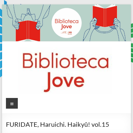
Skip
to
content
Sala
Menú
Jove
FURIDATE, Haruichi. Haikyû! vol.15
Biblioteca
Comarcal