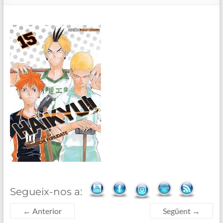
de
Blanes
Segueix-nos a:
← Anterior
Següent →