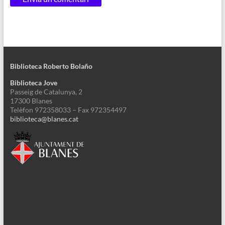
Biblioteca Roberto Bolaño
Biblioteca Jove
Passeig de Catalunya, 2
17300 Blanes
Telèfon 972358033 – Fax 972354497
biblioteca@blanes.cat