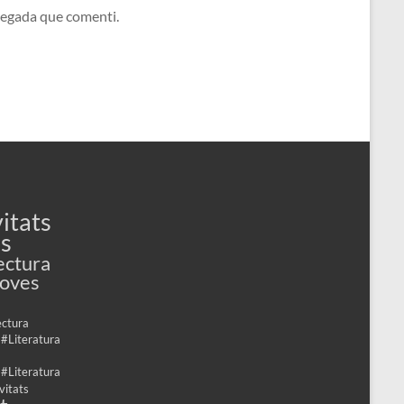
 vegada que comenti.
itats
es
ectura
Joves
ectura
 #Literatura
 #Literatura
vitats