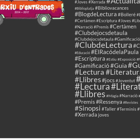
#Actualita
#Joves #Xerrada
#Bibliovacances
#Biblioplatja
#BlogdeLectura
#Bolleré
#
#Certàmen #Escriptura #Joves #Lit
#Certàmen
#Narració #Premis
#Clubdejocsdetaula
#Clubdejocsdetaula #Gamificació
#ClubdeLectura
#C
#ElRacódelaPaula
#Educació
#Escriptura
#Estiu
#Exposició
#F
#Gu
#Guia
#Gamificació
#Lectura #Literatur
#Llibres
#jocs
#Joventut
#Lectura
#Litera
#Llibres
#Màgia
#Narració
#Premis
#Ressenya
#Revistes
#Sinopsi
#Taller
#Terminis
#
#Xerrada
joves