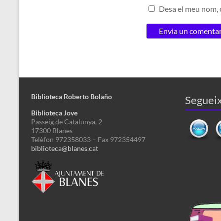
Desa el meu nom, c
Biblioteca Roberto Bolaño
Segueix
Biblioteca Jove
Passeig de Catalunya, 2
17300 Blanes
Telèfon 972358033 – Fax 972354497
biblioteca@blanes.cat