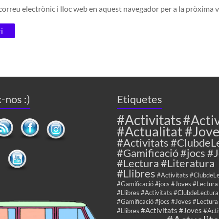
orreu electrònic i lloc web en aquest navegador per a la pròxima
-nos :)
Etiquetes
#Activitats
#Activ
#Actualitat #Jov
#Activitats #ClubdeL
#Gamificació #jocs #
#Lectura #Literatura
#Llibres
#Activitats #ClubdeL
#Gamificació #jocs #Joves #Lectura
#Llibres #Activitats #ClubdeLectura
#Gamificació #jocs #Joves #Lectura
#Activitats #Joves
#Llibres
#Acti