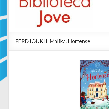
Jove
Biblioteca
Comarcal
de
Blanes
FERDJOUKH, Malika. Hortense