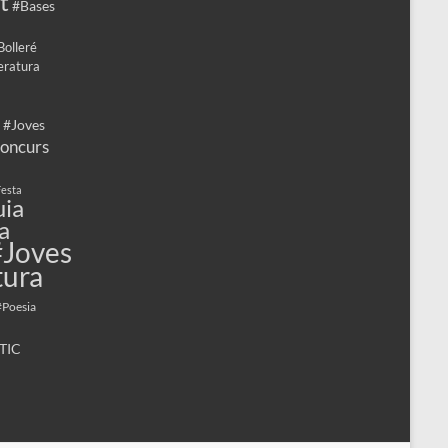
t
#Bases
Bolleré
eratura
 #Joves
oncurs
esta
ia
a
#Joves
tura
#Poesia
TIC