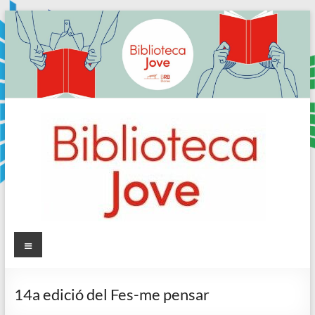
Skip
to
content
Sala
Menú
Jove
14a edició del Fes-me pensar
Biblioteca
Comarcal