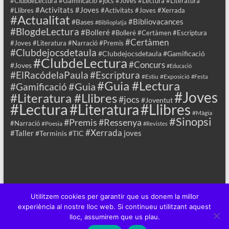
#ClubdeLectura #Gamificació #jocs #Joves #Lectura #Literatura
#Activitats #Joves
#Llibres
#Activitats #Joves #Xerrada
#Actualitat
#Bibliovacances
#Bases
#Biblioplatja
#BlogdeLectura
#Bolleré
#Bolleré #Certàmen #Escriptura
#Certàmen
#Joves #Literatura #Narració #Premis
#Clubdejocsdetaula
#Clubdejocsdetaula #Gamificació
#ClubdeLectura
#Concurs
#Joves
#Educació
#ElRacódelaPaula
#Escriptura
#Estiu
#Exposició
#Festa
#Guia #Lectura
#Guia
#Gamificació
#Joves
#Literatura #Llibres
#jocs
#Joventut
#Lectura
#Llibres
#Literatura
#Màgia
#Sinopsi
#Premis
#Ressenya
#Narració
#Poesia
#Revistes
#Xerrada
#Taller
joves
#Terminis
#TIC
Utilitzem cookies per garantir que us donem la millor
experiència al nostre lloc web. Si continueu utilitzant aquest
lloc, assumirem que us plau.
Copyright © 2026
Sala Jove
. All rights reserved. Theme
Spacious
by
ThemeGrill. Powered by:
WordPress
.