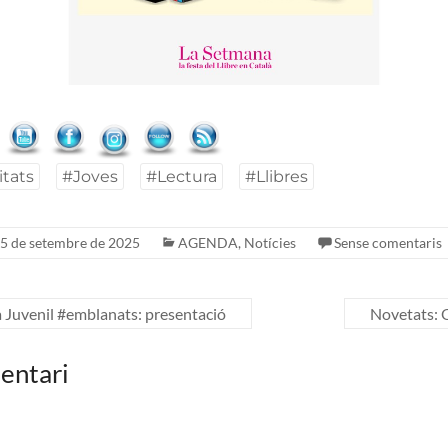
itats
#Joves
#Lectura
#Llibres
5 de setembre de 2025
AGENDA
,
Notícies
Sense comentaris
 Juvenil #emblanats: presentació
Novetats:
entari