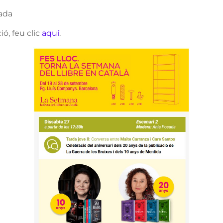
ada
ó, feu clic
aquí
.