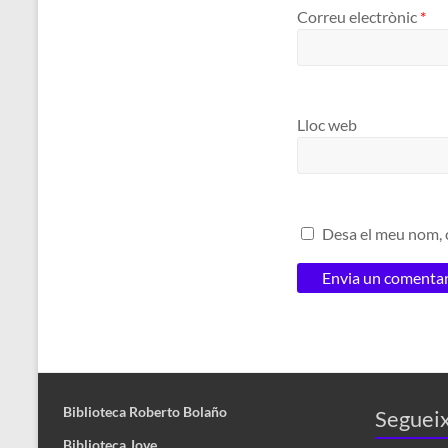
Correu electrònic
*
Lloc web
Desa el meu nom, c
Biblioteca Roberto Bolaño
Segueix
Biblioteca Jove