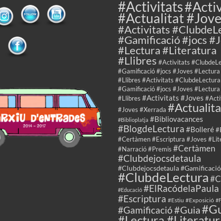
#Activitats
#Activ
#Actualitat #Jov
#Activitats #ClubdeL
#Gamificació #jocs #
#Lectura #Literatura
#Llibres
#Activitats #ClubdeL
#Gamificació #jocs #Joves #Lectura
#Llibres #Activitats #ClubdeLectura
#Gamificació #jocs #Joves #Lectura
#Activitats #Joves
#Llibres
#Acti
#Actualita
#Joves #Xerrada
#Bibliovacances
#Biblioplatja
#BlogdeLectura
#Bolleré
#
#Certàmen #Escriptura #Joves #Lit
#Certàmen
#Narració #Premis
#Clubdejocsdetaula
#Clubdejocsdetaula #Gamificació
#ClubdeLectura
#C
#ElRacódelaPaula
#Educació
#Escriptura
#Estiu
#Exposició
#F
#Gu
#Guia
#Gamificació
#Lectura #Literatur