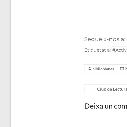
Segueix-nos a:
Etiquetat a:
#Activ
biblioblanes
2
←
Club de Lectura
Deixa un com