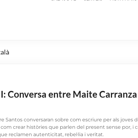
talà
II: Conversa entre Maite Carranza
re Santos conversaran sobre com escriure per als joves de
 com crear històries que parlen del present sense por, i
 reclamen autenticitat, rebel·lia i veritat.