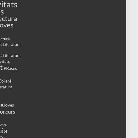
itats
es
ectura
Joves
ectura
 #Literatura
 #Literatura
vitats
t
#Bases
Bolleré
eratura
 #Joves
oncurs
esta
ia
a