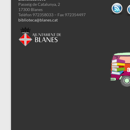
Passeig de Catalunya, 2
17300 Blanes
Telèfon 972358033 – Fax 972354497
biblioteca@blanes.cat