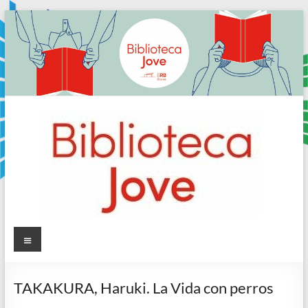
Skip
to
content
Sala
Menú
Jove
TAKAKURA, Haruki. La Vida con perros
Biblioteca
Comarcal