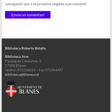
navegador per a la pròxima vegada que comenti.
Biblioteca Roberto Bolaño
Biblioteca Jove
Passeig de Catalunya, 2
17300 Blanes
Telèfon 972358033 – Fax 972354497
biblioteca@blanes.cat