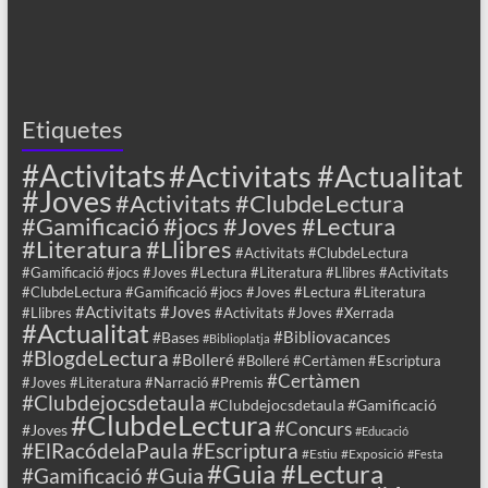
Etiquetes
#Activitats
#Activitats #Actualitat
#Joves
#Activitats #ClubdeLectura
#Gamificació #jocs #Joves #Lectura
#Literatura #Llibres
#Activitats #ClubdeLectura
#Gamificació #jocs #Joves #Lectura #Literatura #Llibres #Activitats
#ClubdeLectura #Gamificació #jocs #Joves #Lectura #Literatura
#Activitats #Joves
#Llibres
#Activitats #Joves #Xerrada
#Actualitat
#Bibliovacances
#Bases
#Biblioplatja
#BlogdeLectura
#Bolleré
#Bolleré #Certàmen #Escriptura
#Certàmen
#Joves #Literatura #Narració #Premis
#Clubdejocsdetaula
#Clubdejocsdetaula #Gamificació
#ClubdeLectura
#Concurs
#Joves
#Educació
#ElRacódelaPaula
#Escriptura
#Estiu
#Exposició
#Festa
#Guia #Lectura
#Guia
#Gamificació