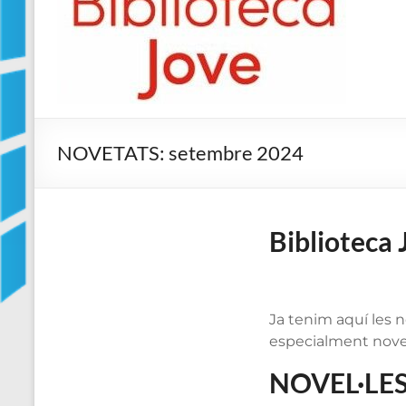
Jove
Biblioteca
Comarcal
de
Blanes
NOVETATS: setembre 2024
Biblioteca
Ja tenim aquí les 
especialment novel·
NOVEL·LE