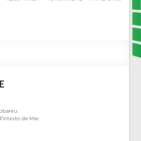
E
robareu
d’interès de Mar.