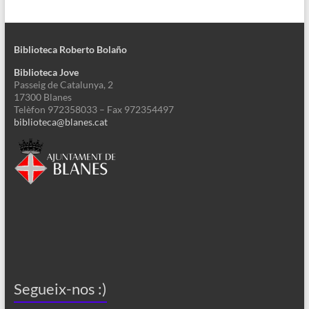
Biblioteca Roberto Bolaño
Biblioteca Jove
Passeig de Catalunya, 2
17300 Blanes
Telèfon 972358033 – Fax 972354497
biblioteca@blanes.cat
Segueix-nos :)