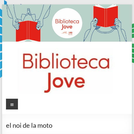
Skip
to
content
Sala
Menú
Jove
el noi de la moto
Biblioteca
Comarcal