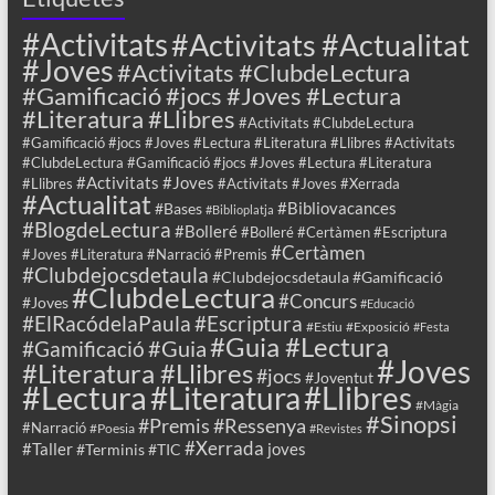
#Activitats
#Activitats #Actualitat
#Joves
#Activitats #ClubdeLectura
#Gamificació #jocs #Joves #Lectura
#Literatura #Llibres
#Activitats #ClubdeLectura
#Gamificació #jocs #Joves #Lectura #Literatura #Llibres #Activitats
#ClubdeLectura #Gamificació #jocs #Joves #Lectura #Literatura
#Activitats #Joves
#Llibres
#Activitats #Joves #Xerrada
#Actualitat
#Bibliovacances
#Bases
#Biblioplatja
#BlogdeLectura
#Bolleré
#Bolleré #Certàmen #Escriptura
#Certàmen
#Joves #Literatura #Narració #Premis
#Clubdejocsdetaula
#Clubdejocsdetaula #Gamificació
#ClubdeLectura
#Concurs
#Joves
#Educació
#ElRacódelaPaula
#Escriptura
#Estiu
#Exposició
#Festa
#Guia #Lectura
#Guia
#Gamificació
#Joves
#Literatura #Llibres
#jocs
#Joventut
#Lectura
#Llibres
#Literatura
#Màgia
#Sinopsi
#Premis
#Ressenya
#Narració
#Poesia
#Revistes
#Xerrada
#Taller
joves
#Terminis
#TIC