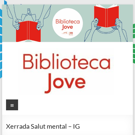
Skip
to
content
Sala
Menú
Jove
Xerrada Salut mental – IG
Biblioteca
Comarcal