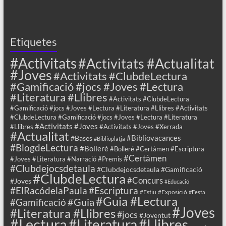
Etiquetes
#Activitats
#Activitats #Actualitat
#Joves
#Activitats #ClubdeLectura
#Gamificació #jocs #Joves #Lectura
#Literatura #Llibres
#Activitats #ClubdeLectura
#Gamificació #jocs #Joves #Lectura #Literatura #Llibres #Activitats
#ClubdeLectura #Gamificació #jocs #Joves #Lectura #Literatura
#Activitats #Joves
#Llibres
#Activitats #Joves #Xerrada
#Actualitat
#Bibliovacances
#Bases
#Biblioplatja
#BlogdeLectura
#Bolleré
#Bolleré #Certàmen #Escriptura
#Certàmen
#Joves #Literatura #Narració #Premis
#Clubdejocsdetaula
#Clubdejocsdetaula #Gamificació
#ClubdeLectura
#Concurs
#Joves
#Educació
#ElRacódelaPaula
#Escriptura
#Estiu
#Exposició
#Festa
#Guia #Lectura
#Guia
#Gamificació
#Joves
#Literatura #Llibres
#jocs
#Joventut
#Lectura
#Llibres
#Literatura