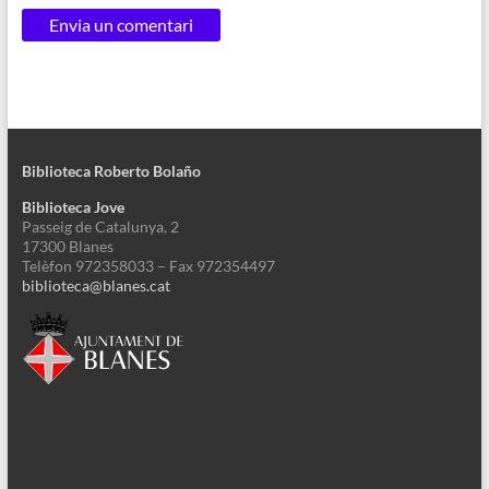
Biblioteca Roberto Bolaño
Biblioteca Jove
Passeig de Catalunya, 2
17300 Blanes
Telèfon 972358033 – Fax 972354497
biblioteca@blanes.cat