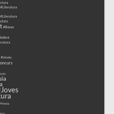
ectura
 #Literatura
 #Literatura
vitats
t
#Bases
Bolleré
eratura
 #Joves
oncurs
esta
ia
a
#Joves
tura
#Poesia