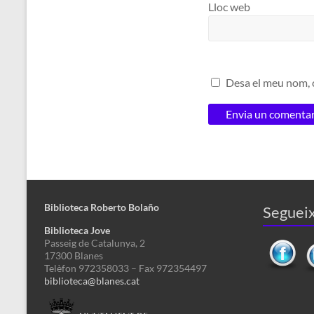
Lloc web
Desa el meu nom, c
Biblioteca Roberto Bolaño
Segueix
Biblioteca Jove
Passeig de Catalunya, 2
17300 Blanes
Telèfon 972358033 – Fax 972354497
biblioteca@blanes.cat