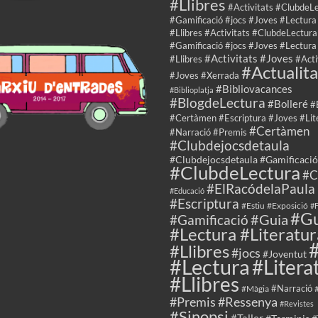
#Llibres
#Activitats #ClubdeL
#Gamificació #jocs #Joves #Lectura
#Llibres #Activitats #ClubdeLectura
#Gamificació #jocs #Joves #Lectura
#Activitats #Joves
#Llibres
#Acti
#Actualita
#Joves #Xerrada
#Bibliovacances
#Biblioplatja
#BlogdeLectura
#Bolleré
#
#Certàmen #Escriptura #Joves #Lit
#Certàmen
#Narració #Premis
#Clubdejocsdetaula
#Clubdejocsdetaula #Gamificació
#ClubdeLectura
#C
#ElRacódelaPaula
#Educació
#Escriptura
#Estiu
#Exposició
#F
#Gu
#Guia
#Gamificació
#Lectura #Literatur
#Llibres
#jocs
#Joventut
#Lectura
#Litera
#Llibres
#Màgia
#Narració
#Premis
#Ressenya
#Revistes
#Sinopsi