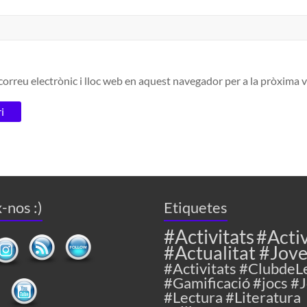
orreu electrònic i lloc web en aquest navegador per a la pròxima
-nos :)
Etiquetes
#Activitats
#Activ
#Actualitat #Jov
#Activitats #ClubdeL
#Gamificació #jocs #
#Lectura #Literatura