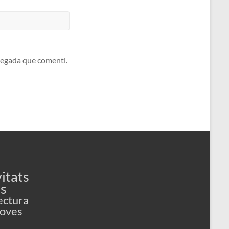
 vegada que comenti.
itats
es
ectura
Joves