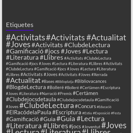
Etiquetes
#Activitats
#Activitats #Actualitat
#Joves
#Activitats #ClubdeLectura
#Gamificació #jocs #Joves #Lectura
#Literatura #Llibres
#Activitats #ClubdeLectura
#Gamificació #jocs #Joves #Lectura #Literatura #Llibres #Activitats
#ClubdeLectura #Gamificació #jocs #Joves #Lectura #Literatura
#Activitats #Joves
#Llibres
#Activitats #Joves #Xerrada
#Actualitat
#Bibliovacances
#Bases
#Biblioplatja
#BlogdeLectura
#Bolleré
#Bolleré #Certàmen #Escriptura
#Certàmen
#Joves #Literatura #Narració #Premis
#Clubdejocsdetaula
#Clubdejocsdetaula #Gamificació
#ClubdeLectura
#Concurs
#Joves
#Educació
#ElRacódelaPaula
#Escriptura
#Estiu
#Exposició
#Festa
#Guia #Lectura
#Guia
#Gamificació
#Joves
#Literatura #Llibres
#jocs
#Joventut
#Lectura
#Llibres
#Literatura