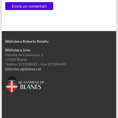
Biblioteca Roberto Bolaño
Biblioteca Jove
Passeig de Catalunya, 2
17300 Blanes
Telèfon 972358033 – Fax 972354497
biblioteca@blanes.cat