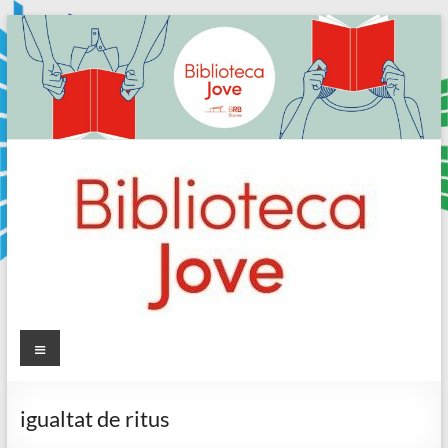
Skip
to
content
Sala
Menú
Jove
igualtat de ritus
Biblioteca
Comarcal