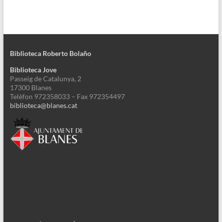
Biblioteca Roberto Bolaño
Biblioteca Jove
Passeig de Catalunya, 2
17300 Blanes
Telèfon 972358033 – Fax 972354497
biblioteca@blanes.cat