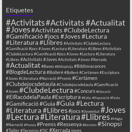
Etiquetes
#Activitats
#Activitats #Actualitat
#Joves
#Activitats #ClubdeLectura
#Gamificació #jocs #Joves #Lectura
#Literatura #Llibres
#Activitats #ClubdeLectura
#Gamificació #jocs #Joves #Lectura #Literatura #Llibres #Activitats
#ClubdeLectura #Gamificació #jocs #Joves #Lectura #Literatura
#Activitats #Joves
#Llibres
#Activitats #Joves #Xerrada
#Actualitat
#Bibliovacances
#Bases
#Biblioplatja
#BlogdeLectura
#Bolleré
#Bolleré #Certàmen #Escriptura
#Certàmen
#Joves #Literatura #Narració #Premis
#Clubdejocsdetaula
#Clubdejocsdetaula #Gamificació
#ClubdeLectura
#Concurs
#Joves
#Educació
#ElRacódelaPaula
#Escriptura
#Estiu
#Exposició
#Festa
#Guia #Lectura
#Guia
#Gamificació
#Joves
#Literatura #Llibres
#jocs
#Joventut
#Lectura
#Llibres
#Literatura
#Màgia
#Sinopsi
#Premis
#Ressenya
#Narració
#Poesia
#Revistes
#Xerrada
#Taller
joves
#Terminis
#TIC