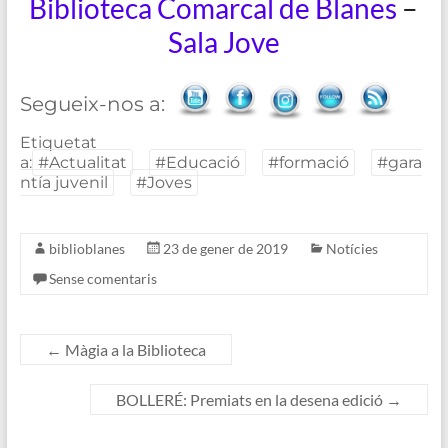
Biblioteca Comarcal de Blanes
–
Sala Jove
Segueix-nos a:
Etiquetat
a:
#Actualitat
#Educació
#formació
#gara
ntía juvenil
#Joves
biblioblanes
23 de gener de 2019
Notícies
Sense comentaris
←
Màgia a la Biblioteca
BOLLERÉ: Premiats en la desena edició
→