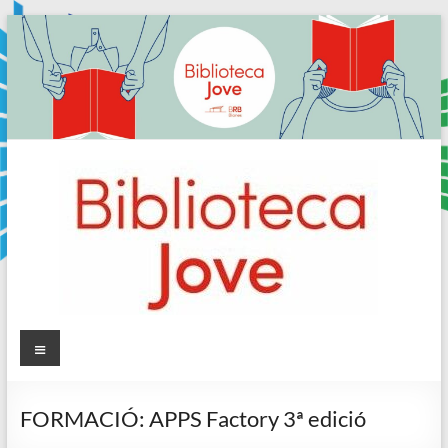
Skip
to
content
Sala
Menú
Jove
FORMACIÓ: APPS Factory 3ª edició
Biblioteca
Comarcal