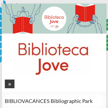
Skip
to
content
Sala
Menú
Jove
BIBLIOVACANCES Bibliographic Park
Biblioteca
Comarcal