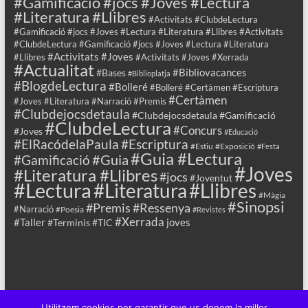
#Gamificació #jocs #Joves #Lectura
#Literatura #Llibres
#Activitats #ClubdeLectura
#Gamificació #jocs #Joves #Lectura #Literatura #Llibres #Activitats
#ClubdeLectura #Gamificació #jocs #Joves #Lectura #Literatura
#Activitats #Joves
#Llibres
#Activitats #Joves #Xerrada
#Actualitat
#Bibliovacances
#Bases
#Biblioplatja
#BlogdeLectura
#Bolleré
#Bolleré #Certàmen #Escriptura
#Certàmen
#Joves #Literatura #Narració #Premis
#Clubdejocsdetaula
#Clubdejocsdetaula #Gamificació
#ClubdeLectura
#Concurs
#Joves
#Educació
#ElRacódelaPaula
#Escriptura
#Estiu
#Exposició
#Festa
#Guia #Lectura
#Guia
#Gamificació
#Joves
#Literatura #Llibres
#jocs
#Joventut
#Lectura
#Llibres
#Literatura
#Màgia
#Sinopsi
#Premis
#Ressenya
#Narració
#Poesia
#Revistes
#Xerrada
#Taller
joves
#Terminis
#TIC
Utilitzem cookies per garantir que us donem la millor