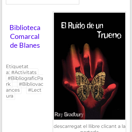
Biblioteca
Comarcal
de Blanes
Etiquetat
a:
#Activitats
#BibliograficPa
rk
#Bibliovac
ances
#Lect
ura
descarregat el llibre clicant a la