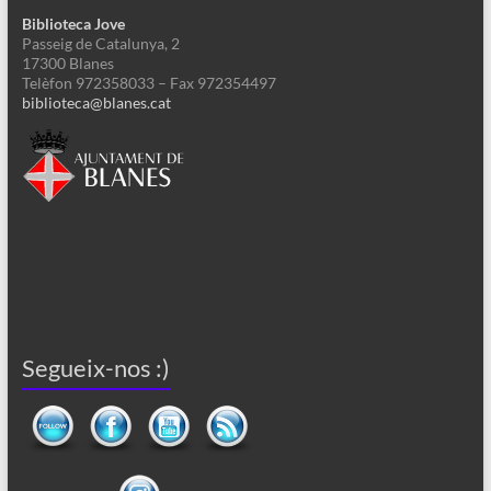
Biblioteca Jove
Passeig de Catalunya, 2
17300 Blanes
Telèfon 972358033 – Fax 972354497
biblioteca@blanes.cat
Segueix-nos :)