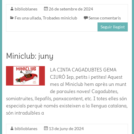
biblioblanes
26 de setembre de 2024
Fes una ullada
,
Trobades miniclub
Sense comentaris
Seguir llegint
Miniclub: juny
LA CINTA CAGADUBTES GEMA
CIURÓ Iep, petits i petites! Aquest
mes al Miniclub hem après un munt
de paraules noves! Cagadubtes,
somiatruites, llepafils, panxacontent, etc. I totes elles són
especials perquè només existeixen a la llengua catalana,
són intraduïbles a
biblioblanes
13 de juny de 2024