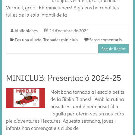
taronja… Vermell, groc, taronja…
Vermell, groc… EP miniclubers! Algú ens ha robat les
fulles de la sala infantil de la
biblioblanes
24 d'octubre de 2024
Fes una ullada
,
Trobades miniclub
Sense comentaris
Seguir llegint
MINICLUB: Presentació 2024-25
Molt bona tornada a l’escola petits
de la Biblio Blanes! Amb la rutina
nosaltres també hem posat fil a
l’agulla per oferir-vos un nou curs
ple d’aventures i lectures. Aquesta setmana, joves i
infants han començat els clubs de