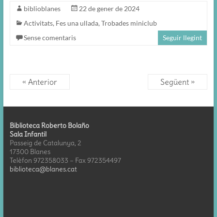
biblioblanes
22 de gener de 2024
Activitats
,
Fes una ullada
,
Trobades miniclub
Sense comentaris
Seguir llegint
« Anterior
Següent »
Biblioteca Roberto Bolaño
Sala Infantil
Passeig de Catalunya, 2
17300 Blanes
Telèfon 972358033 – Fax 972354497
biblioteca@blanes.cat