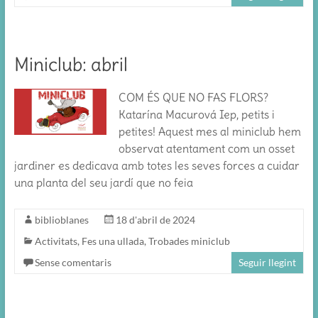
Miniclub: abril
COM ÉS QUE NO FAS FLORS?
Katarína Macurová Iep, petits i
petites! Aquest mes al miniclub hem
observat atentament com un osset
jardiner es dedicava amb totes les seves forces a cuidar
una planta del seu jardí que no feia
biblioblanes
18 d'abril de 2024
Activitats
,
Fes una ullada
,
Trobades miniclub
Sense comentaris
Seguir llegint