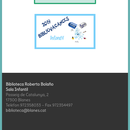
Biblioteca Roberto Bolaño
Sala Infantil
Passeig de Catalunya, 2
17300 Blanes
Telèfon 972358033 – Fax 972354497
biblioteca@blanes.cat