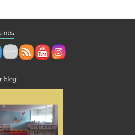
x-nos
r blog: