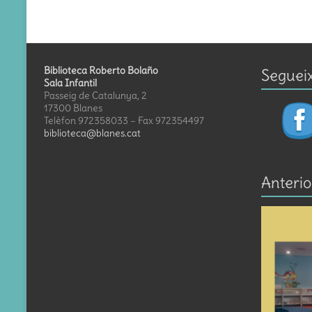
Biblioteca Roberto Bolaño
Seguei
Sala Infantil
Passeig de Catalunya, 2
17300 Blanes
Telèfon 972358033 – Fax 972354497
biblioteca@blanes.cat
Anterio