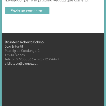
navegador per a la pròxima vegada que comenti.
Biblioteca Roberto Bolaño
Sala Infantil
Passeig de Catalunya, 2
17300 Blanes
Telèfon 972358033 – Fax 972354497
biblioteca@blanes.cat