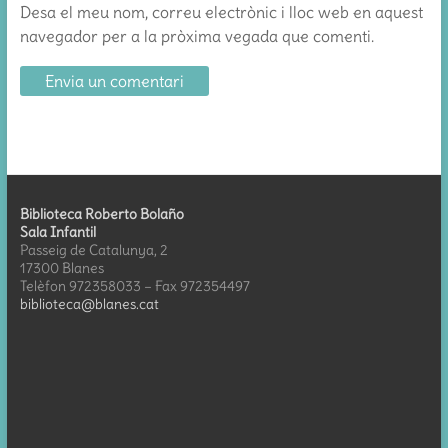
Desa el meu nom, correu electrònic i lloc web en aquest
navegador per a la pròxima vegada que comenti.
Biblioteca Roberto Bolaño
Sala Infantil
Passeig de Catalunya, 2
17300 Blanes
Telèfon 972358033 – Fax 972354497
biblioteca@blanes.cat