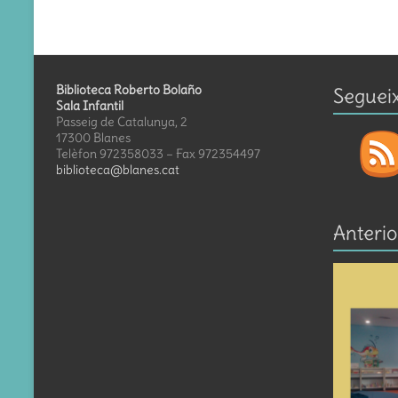
Biblioteca Roberto Bolaño
Seguei
Sala Infantil
Passeig de Catalunya, 2
17300 Blanes
Telèfon 972358033 – Fax 972354497
biblioteca@blanes.cat
Anterio