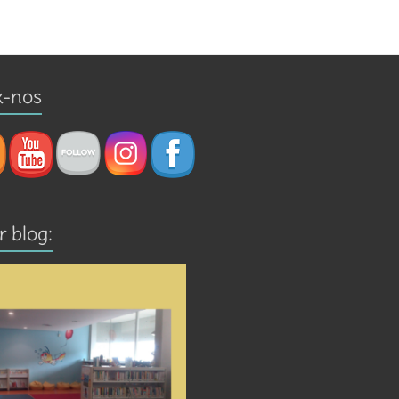
x-nos
r blog: