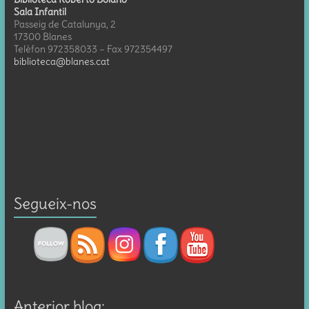
Sala Infantil
Passeig de Catalunya, 2
17300 Blanes
Telèfon 972358033 – Fax 972354497
biblioteca@blanes.cat
Segueix-nos
Anterior blog: